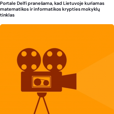
Portale Delfi pranešama, kad Lietuvoje kuriamas
matematikos ir informatikos krypties mokyklų
tinklas