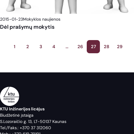
2015-01-23
Mokyklos naujienos
Dėl prašymų mokytis
Įrašų
1
2
3
4
…
26
27
28
29
puslapiavimas
KTU Inžinerijos licėjus
Biudžetinė įstaiga
S.Lozoraičio g. 13, LT-50137 Kaunas
Tel./Faks.:
+370 37 312060
Mob.:
+370 619 79191