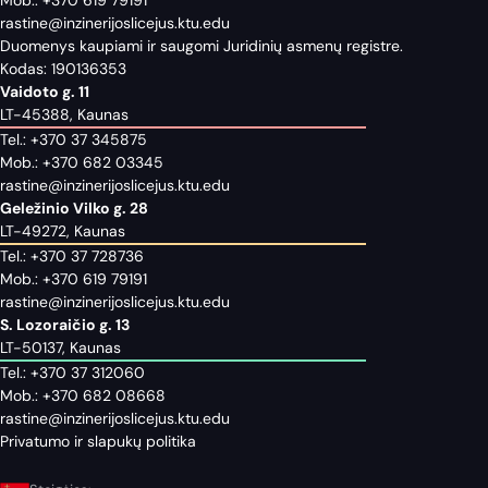
rastine@inzinerijoslicejus.ktu.edu
Duomenys kaupiami ir saugomi Juridinių asmenų registre.
Kodas: 190136353
Vaidoto g. 11
LT-45388, Kaunas
Tel.:
+370 37 345875
Mob.:
+370 682 03345
rastine@inzinerijoslicejus.ktu.edu
Geležinio Vilko g. 28
LT-49272, Kaunas
Tel.:
+370 37 728736
Mob.:
+370 619 79191
rastine@inzinerijoslicejus.ktu.edu
S. Lozoraičio g. 13
LT-50137, Kaunas
Tel.:
+370 37 312060
Mob.:
+370 682 08668
rastine@inzinerijoslicejus.ktu.edu
Privatumo ir slapukų politika