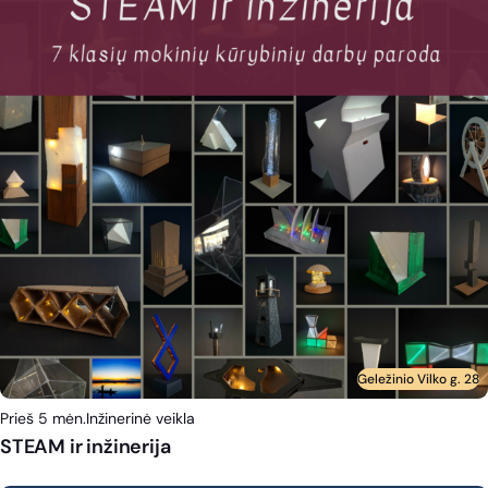
Geležinio Vilko g. 28
Prieš 5 mėn.
Inžinerinė veikla
STEAM ir inžinerija