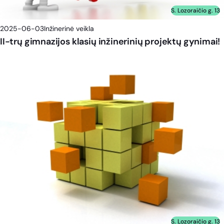
S. Lozoraičio g. 13
2025-06-03
Inžinerinė veikla
II-trų gimnazijos klasių inžinerinių projektų gynimai!
S. Lozoraičio g. 13