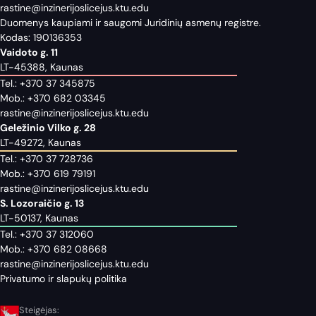
rastine@inzinerijoslicejus.ktu.edu
Duomenys kaupiami ir saugomi Juridinių asmenų registre.
Kodas: 190136353
Vaidoto g. 11
LT-45388, Kaunas
Tel.:
+370 37 345875
Mob.:
+370 682 03345
rastine@inzinerijoslicejus.ktu.edu
Geležinio Vilko g. 28
LT-49272, Kaunas
Tel.:
+370 37 728736
Mob.:
+370 619 79191
rastine@inzinerijoslicejus.ktu.edu
S. Lozoraičio g. 13
LT-50137, Kaunas
Tel.:
+370 37 312060
Mob.:
+370 682 08668
rastine@inzinerijoslicejus.ktu.edu
Privatumo ir slapukų politika
Steigėjas: