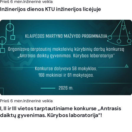
Prieš 6 mėn.
Inžinerinė veikla
Inžinerijos dienos KTU inžinerijos licėjuje
Prieš 6 mėn.
Inžinerinė veikla
I, II ir III vietos tarptautiniame konkurse „Antrasis
daiktų gyvenimas. Kūrybos laboratorija“!