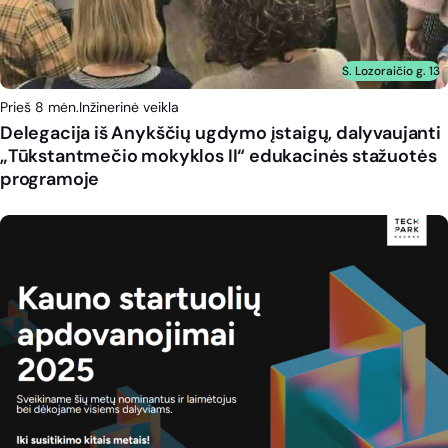
S. Lozoraičio g. 13
Prieš 8 mėn.
Inžinerinė veikla
Delegacija iš Anykščių ugdymo įstaigų, dalyvaujanti
„Tūkstantmečio mokyklos II“ edukacinės stažuotės
programoje