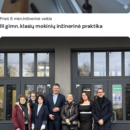
Prieš 8 mėn.
Inžinerinė veikla
III gimn. klasių mokinių inžinerinė praktika