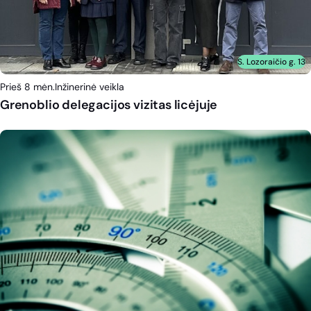
S. Lozoraičio g. 13
Prieš 8 mėn.
Inžinerinė veikla
Grenoblio delegacijos vizitas licėjuje