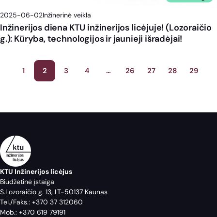
2025-06-02
Inžinerinė veikla
Inžinerijos diena KTU inžinerijos licėjuje! (Lozoraičio
g.): Kūryba, technologijos ir jaunieji išradėjai!
Įrašų
1
2
3
4
…
26
27
28
29
puslapiavimas
KTU Inžinerijos licėjus
Biudžetinė įstaiga
S.Lozoraičio g. 13, LT-50137 Kaunas
Tel./Faks.:
+370 37 312060
Mob.:
+370 619 79191