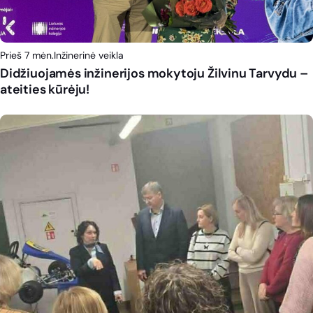
Prieš 7 mėn.
Inžinerinė veikla
Didžiuojamės inžinerijos mokytoju Žilvinu Tarvydu –
ateities kūrėju!