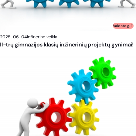
Vaidoto g. 11
2025-06-04
Inžinerinė veikla
II-trų gimnazijos klasių inžinerinių projektų gynimai!