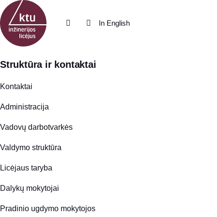
Eiti į turinį
In English
Struktūra ir kontaktai
Kontaktai
Administracija
Vadovų darbotvarkės
Valdymo struktūra
Licėjaus taryba
Dalykų mokytojai
Pradinio ugdymo mokytojos