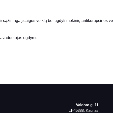
ą ir sąžiningą įstaigos veiklą bei ugdyti mokinių antikorupcines v
 pavaduotojas ugdymui
Vaidoto g. 11
LT-45388, Kaunas