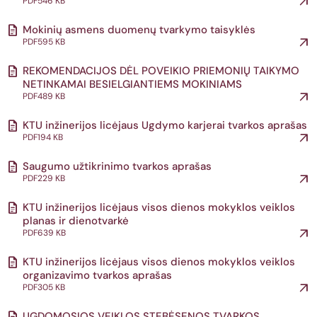
PDF
546 KB
Mokinių asmens duomenų tvarkymo taisyklės
PDF
595 KB
REKOMENDACIJOS DĖL POVEIKIO PRIEMONIŲ TAIKYMO
NETINKAMAI BESIELGIANTIEMS MOKINIAMS
PDF
489 KB
KTU inžinerijos licėjaus Ugdymo karjerai tvarkos aprašas
PDF
194 KB
Saugumo užtikrinimo tvarkos aprašas
PDF
229 KB
KTU inžinerijos licėjaus visos dienos mokyklos veiklos
planas ir dienotvarkė
PDF
639 KB
KTU inžinerijos licėjaus visos dienos mokyklos veiklos
organizavimo tvarkos aprašas
PDF
305 KB
UGDOMOSIOS VEIKLOS STEBĖSENOS TVARKOS