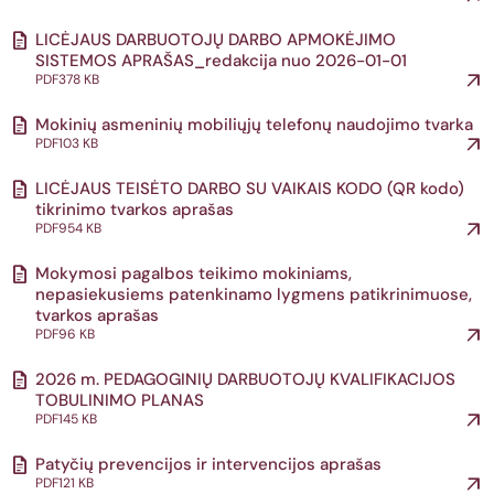
LICĖJAUS DARBUOTOJŲ DARBO APMOKĖJIMO
SISTEMOS APRAŠAS_redakcija nuo 2026-01-01
PDF
378 KB
Mokinių asmeninių mobiliųjų telefonų naudojimo tvarka
PDF
103 KB
LICĖJAUS TEISĖTO DARBO SU VAIKAIS KODO (QR kodo)
tikrinimo tvarkos aprašas
PDF
954 KB
Mokymosi pagalbos teikimo mokiniams,
nepasiekusiems patenkinamo lygmens patikrinimuose,
tvarkos aprašas
PDF
96 KB
2026 m. PEDAGOGINIŲ DARBUOTOJŲ KVALIFIKACIJOS
TOBULINIMO PLANAS
PDF
145 KB
Patyčių prevencijos ir intervencijos aprašas
PDF
121 KB