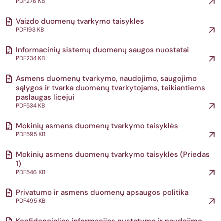
PDF
276 KB
Vaizdo duomenų tvarkymo taisyklės
PDF
193 KB
Informacinių sistemų duomenų saugos nuostatai
PDF
234 KB
Asmens duomenų tvarkymo, naudojimo, saugojimo
sąlygos ir tvarka duomenų tvarkytojams, teikiantiems
paslaugas licėjui
PDF
534 KB
Mokinių asmens duomenų tvarkymo taisyklės
PDF
595 KB
Mokinių asmens duomenų tvarkymo taisyklės (Priedas
1)
PDF
546 KB
Privatumo ir asmens duomenų apsaugos politika
PDF
495 KB