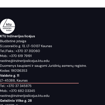
KTU Inžinerijos licėjus
Biudžetinė įstaiga
S.Lozoraičio g. 13, LT-50137 Kaunas
Tel./Faks.:
+370 37 312060
Mob.:
+370 619 79191
rastine@inzinerijoslicejus.ktu.edu
Duomenys kaupiami ir saugomi Juridinių asmenų registre.
Kodas: 190136353
Vaidoto g. 11
LT-45388, Kaunas
Tel.:
+370 37 345875
Mob.:
+370 682 03345
rastine@inzinerijoslicejus.ktu.edu
Geležinio Vilko g. 28