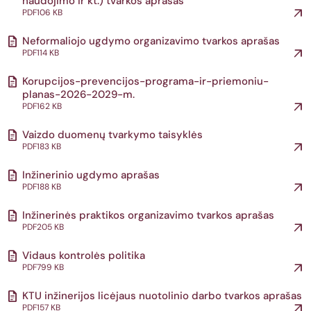
naudojimo ir kt.) tvarkos aprašas
PDF
106 KB
Neformaliojo ugdymo organizavimo tvarkos aprašas
PDF
114 KB
Korupcijos-prevencijos-programa-ir-priemoniu-
planas-2026-2029-m.
PDF
162 KB
Vaizdo duomenų tvarkymo taisyklės
PDF
183 KB
Inžinerinio ugdymo aprašas
PDF
188 KB
Inžinerinės praktikos organizavimo tvarkos aprašas
PDF
205 KB
Vidaus kontrolės politika
PDF
799 KB
KTU inžinerijos licėjaus nuotolinio darbo tvarkos aprašas
PDF
157 KB