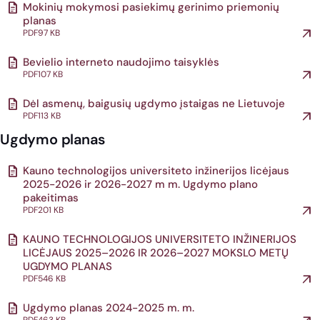
Mokinių mokymosi pasiekimų gerinimo priemonių
planas
PDF
97 KB
Bevielio interneto naudojimo taisyklės
PDF
107 KB
Dėl asmenų, baigusių ugdymo įstaigas ne Lietuvoje
PDF
113 KB
Ugdymo planas
Kauno technologijos universiteto inžinerijos licėjaus
2025-2026 ir 2026-2027 m m. Ugdymo plano
pakeitimas
PDF
201 KB
KAUNO TECHNOLOGIJOS UNIVERSITETO INŽINERIJOS
LICĖJAUS 2025–2026 IR 2026–2027 MOKSLO METŲ
UGDYMO PLANAS
PDF
546 KB
Ugdymo planas 2024-2025 m. m.