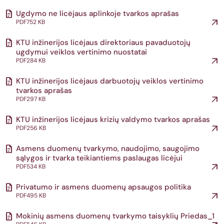
Ugdymo ne licėjaus aplinkoje tvarkos aprašas
PDF
752 KB
KTU inžinerijos licėjaus direktoriaus pavaduotojų
ugdymui veiklos vertinimo nuostatai
PDF
284 KB
KTU inžinerijos licėjaus darbuotojų veiklos vertinimo
tvarkos aprašas
PDF
297 KB
KTU inžinerijos licėjaus krizių valdymo tvarkos aprašas
PDF
256 KB
Asmens duomenų tvarkymo, naudojimo, saugojimo
sąlygos ir tvarka teikiantiems paslaugas licėjui
PDF
534 KB
Privatumo ir asmens duomenų apsaugos politika
PDF
495 KB
Mokinių asmens duomenų tvarkymo taisyklių Priedas_1