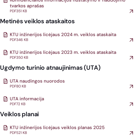
Konfidencialios informacijos nustatymo ir naudojimo
tvarkos aprašas
PDF
351 KB
Metinės veiklos ataskaitos
KTU inžinerijos licėjaus 2024 m. veiklos ataskaita
PDF
346 KB
KTU inžinerijos licėjaus 2023 m. veiklos ataskaita
PDF
350 KB
Ugdymo turinio atnaujinimas (UTA)
UTA naudingos nuorodos
PDF
80 KB
UTA informacija
PDF
72 KB
Veiklos planai
KTU inžinerijos licėjaus veiklos planas 2025
PDF
521 KB