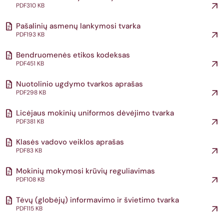
PDF
310 KB
Pašalinių asmenų lankymosi tvarka
PDF
193 KB
Bendruomenės etikos kodeksas
PDF
451 KB
Nuotolinio ugdymo tvarkos aprašas
PDF
298 KB
Licėjaus mokinių uniformos dėvėjimo tvarka
PDF
381 KB
Klasės vadovo veiklos aprašas
PDF
83 KB
Mokinių mokymosi krūvių reguliavimas
PDF
108 KB
Tėvų (globėjų) informavimo ir švietimo tvarka
PDF
115 KB