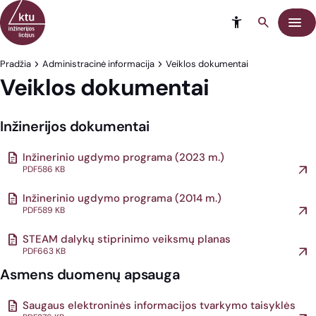
Eiti į turinį
Meni
Pradžia
Administracinė informacija
Veiklos dokumentai
Veiklos dokumentai
Inžinerijos dokumentai
Inžinerinio ugdymo programa (2023 m.)
PDF
586 KB
Inžinerinio ugdymo programa (2014 m.)
PDF
589 KB
STEAM dalykų stiprinimo veiksmų planas
PDF
663 KB
Asmens duomenų apsauga
Saugaus elektroninės informacijos tvarkymo taisyklės