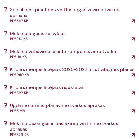
Socialinės-pilietinės veiklos organizavimo tvarkos
aprašas
PDF
367 KB
Mokinių elgesio taisyklės
PDF
210 KB
Mokinių važiavimo išlaidų kompensavimo tvarka
PDF
116 KB
KTU inžinerijos licėjaus 2025-2027 m. strateginis planas
PDF
950 KB
KTU inžinerijos licėjaus nuostatai
PDF
597 KB
Ugdymo turinio planavimo tvarkos aprašas
PDF
8 MB
Mokinių pažangos ir pasiekimų vertinimo tvarkos
aprašas
PDF
329 KB