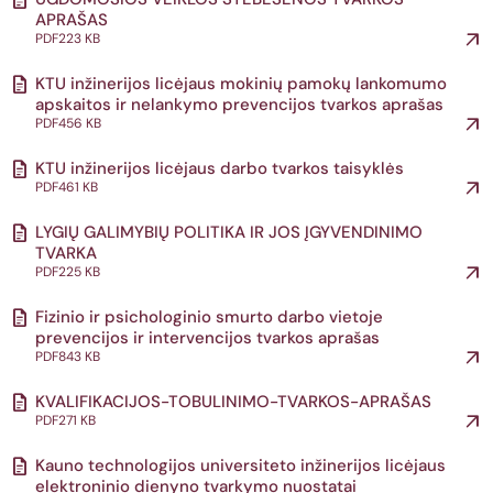
APRAŠAS
PDF
223 KB
KTU inžinerijos licėjaus mokinių pamokų lankomumo
apskaitos ir nelankymo prevencijos tvarkos aprašas
PDF
456 KB
KTU inžinerijos licėjaus darbo tvarkos taisyklės
PDF
461 KB
LYGIŲ GALIMYBIŲ POLITIKA IR JOS ĮGYVENDINIMO
TVARKA
PDF
225 KB
Fizinio ir psichologinio smurto darbo vietoje
prevencijos ir intervencijos tvarkos aprašas
PDF
843 KB
KVALIFIKACIJOS-TOBULINIMO-TVARKOS-APRAŠAS
PDF
271 KB
Kauno technologijos universiteto inžinerijos licėjaus
elektroninio dienyno tvarkymo nuostatai