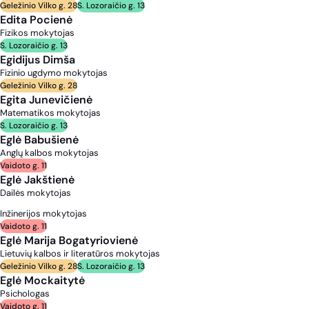
Geležinio Vilko g. 28
S. Lozoraičio g. 13
Edita Pocienė
Fizikos mokytojas
S. Lozoraičio g. 13
Egidijus Dimša
Fizinio ugdymo mokytojas
Geležinio Vilko g. 28
Egita Junevičienė
Matematikos mokytojas
S. Lozoraičio g. 13
Eglė Babušienė
Anglų kalbos mokytojas
Vaidoto g. 11
Eglė Jakštienė
Dailės mokytojas
Inžinerijos mokytojas
Vaidoto g. 11
Eglė Marija Bogatyriovienė
Lietuvių kalbos ir literatūros mokytojas
Geležinio Vilko g. 28
S. Lozoraičio g. 13
Eglė Mockaitytė
Psichologas
Vaidoto g. 11