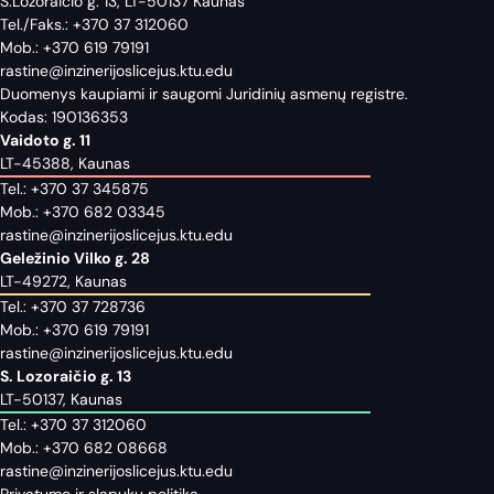
S.Lozoraičio g. 13, LT-50137 Kaunas
Tel./Faks.:
+370 37 312060
Mob.:
+370 619 79191
rastine@inzinerijoslicejus.ktu.edu
Duomenys kaupiami ir saugomi Juridinių asmenų registre.
Kodas: 190136353
Vaidoto g. 11
LT-45388, Kaunas
Tel.:
+370 37 345875
Mob.:
+370 682 03345
rastine@inzinerijoslicejus.ktu.edu
Geležinio Vilko g. 28
LT-49272, Kaunas
Tel.:
+370 37 728736
Mob.:
+370 619 79191
rastine@inzinerijoslicejus.ktu.edu
S. Lozoraičio g. 13
LT-50137, Kaunas
Tel.:
+370 37 312060
Mob.:
+370 682 08668
rastine@inzinerijoslicejus.ktu.edu
Privatumo ir slapukų politika