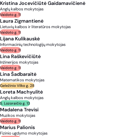
Kristina Jocevičiūtė Gaidamavičienė
Anglų kalbos mokytojas
Vaidoto g. 11
Laura Zigmantienė
Lietuvių kalbos ir literatūros mokytojas
Vaidoto g. 11
Lijana Kulikauskė
Informacinių technologijų mokytojas
Vaidoto g. 11
Lina Raškevičiūtė
Inžinerijos mokytojas
Vaidoto g. 11
Lina Šadbaraitė
Matematikos mokytojas
Geležinio Vilko g. 28
Loreta Machyulitė
Anglų kalbos mokytojas
S. Lozoraičio g. 13
Madalena Trevisi
Muzikos mokytojas
Vaidoto g. 11
Marius Palionis
Fizinio ugdymo mokytojas