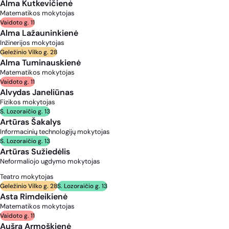
Alma Kutkevičienė
Matematikos mokytojas
Vaidoto g. 11
Alma Lažauninkienė
Inžinerijos mokytojas
Geležinio Vilko g. 28
Alma Tuminauskienė
Matematikos mokytojas
Vaidoto g. 11
Alvydas Janeliūnas
Fizikos mokytojas
S. Lozoraičio g. 13
Artūras Šakalys
Informacinių technologijų mokytojas
S. Lozoraičio g. 13
Artūras Sužiedėlis
Neformaliojo ugdymo mokytojas
Teatro mokytojas
Geležinio Vilko g. 28
S. Lozoraičio g. 13
Asta Rimdeikienė
Matematikos mokytojas
Vaidoto g. 11
Aušra Armoškienė