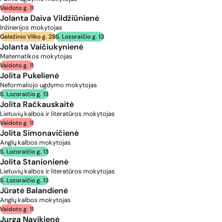
Vaidoto g. 11
Jolanta Daiva Vildžiūnienė
Inžinerijos mokytojas
Geležinio Vilko g. 28
S. Lozoraičio g. 13
Jolanta Vaičiukynienė
Matematikos mokytojas
Vaidoto g. 11
Jolita Pukelienė
Neformaliojo ugdymo mokytojas
S. Lozoraičio g. 13
Jolita Račkauskaitė
Lietuvių kalbos ir literatūros mokytojas
Vaidoto g. 11
Jolita Simonavičienė
Anglų kalbos mokytojas
S. Lozoraičio g. 13
Jolita Stanionienė
Lietuvių kalbos ir literatūros mokytojas
S. Lozoraičio g. 13
Jūratė Balandienė
Anglų kalbos mokytojas
Vaidoto g. 11
Jurga Navikienė