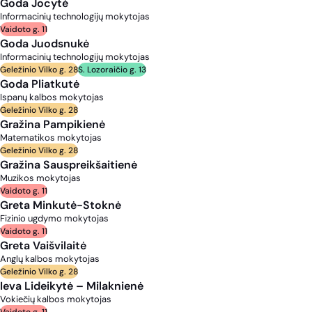
Goda Jocytė
Informacinių technologijų mokytojas
Vaidoto g. 11
Goda Juodsnukė
Informacinių technologijų mokytojas
Geležinio Vilko g. 28
S. Lozoraičio g. 13
Goda Pliatkutė
Ispanų kalbos mokytojas
Geležinio Vilko g. 28
Gražina Pampikienė
Matematikos mokytojas
Geležinio Vilko g. 28
Gražina Sauspreikšaitienė
Muzikos mokytojas
Vaidoto g. 11
Greta Minkutė-Stoknė
Fizinio ugdymo mokytojas
Vaidoto g. 11
Greta Vaišvilaitė
Anglų kalbos mokytojas
Geležinio Vilko g. 28
Ieva Lideikytė – Milaknienė
Vokiečių kalbos mokytojas