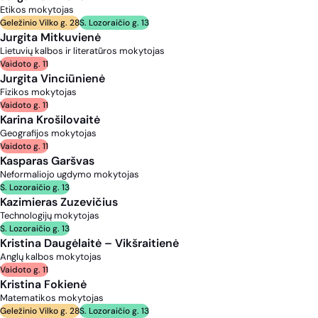
Etikos mokytojas
Geležinio Vilko g. 28
S. Lozoraičio g. 13
Jurgita Mitkuvienė
Lietuvių kalbos ir literatūros mokytojas
Vaidoto g. 11
Jurgita Vinciūnienė
Fizikos mokytojas
Vaidoto g. 11
Karina Krošilovaitė
Geografijos mokytojas
Vaidoto g. 11
Kasparas Garšvas
Neformaliojo ugdymo mokytojas
S. Lozoraičio g. 13
Kazimieras Zuzevičius
Technologijų mokytojas
S. Lozoraičio g. 13
Kristina Daugėlaitė – Vikšraitienė
Anglų kalbos mokytojas
Vaidoto g. 11
Kristina Fokienė
Matematikos mokytojas
Geležinio Vilko g. 28
S. Lozoraičio g. 13