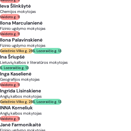
Vaidoto g. 11
Ieva Šlinkšytė
Chemijos mokytojas
Vaidoto g. 11
Ilona Marculanienė
Fizinio ugdymo mokytojas
Vaidoto g. 11
Ilona Palavinskienė
Fizinio ugdymo mokytojas
Geležinio Vilko g. 28
S. Lozoraičio g. 13
Ina Šriupšė
Lietuvių kalbos ir literatūros mokytojas
S. Lozoraičio g. 13
Inga Kaselienė
Geografijos mokytojas
Vaidoto g. 11
Ingrida Lisinskiene
Anglų kalbos mokytojas
Geležinio Vilko g. 28
S. Lozoraičio g. 13
INNA Korneliuk
Anglų kalbos mokytojas
Vaidoto g. 11
Janė Farmonikaitė
Fizinio ugdymo mokytojas