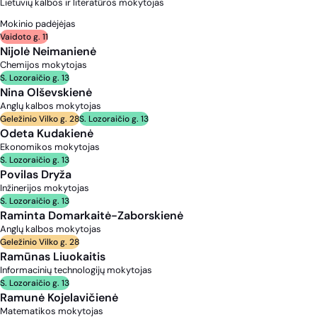
Lietuvių kalbos ir literatūros mokytojas
Mokinio padėjėjas
Vaidoto g. 11
Nijolė Neimanienė
Chemijos mokytojas
S. Lozoraičio g. 13
Nina Olševskienė
Anglų kalbos mokytojas
Geležinio Vilko g. 28
S. Lozoraičio g. 13
Odeta Kudakienė
Ekonomikos mokytojas
S. Lozoraičio g. 13
Povilas Dryža
Inžinerijos mokytojas
S. Lozoraičio g. 13
Raminta Domarkaitė-Zaborskienė
Anglų kalbos mokytojas
Geležinio Vilko g. 28
Ramūnas Liuokaitis
Informacinių technologijų mokytojas
S. Lozoraičio g. 13
Ramunė Kojelavičienė
Matematikos mokytojas