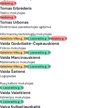
Vaidoto g. 11
Tomas Erbrėderis
Teatro mokytojas
Vaidoto g. 11
Tomas Urbonas
Direktoriaus pavaduotojas ugdymui
Informacinių technologijų mokytojas
Geležinio Vilko g. 28
S. Lozoraičio g. 13
Vaidoto g. 11
Vaida Godvišaitė-Čepkauskienė
Fizikos mokytojas
Geležinio Vilko g. 28
S. Lozoraičio g. 13
Vaida Marcinauskienė
Matematikos mokytojas
Geležinio Vilko g. 28
S. Lozoraičio g. 13
Vaida Šatienė
Logopedas
Rusų kalbos mokytojas
S. Lozoraičio g. 13
Vaida Valatkienė
Inžinerijos mokytojas
S. Lozoraičio g. 13
Vaiva Kulbačiauskaitė