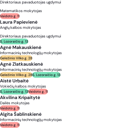
Direktoriaus pavaduotojas ugdymui
Matematikos mokytojas
Vaidoto g. 11
Laura Papievienė
Anglų kalbos mokytojas
Direktoriaus pavaduotojas ugdymui
S. Lozoraičio g. 13
Agnė Makauskienė
Informacinių technologijų mokytojas
Geležinio Vilko g. 28
Agnė Zlatkauskienė
Informacinių technologijų mokytojas
Geležinio Vilko g. 28
S. Lozoraičio g. 13
Aistė Urbaitė
Vokiečių kalbos mokytojas
S. Lozoraičio g. 13
Vaidoto g. 11
Akvilina Kripaitytė
Dailės mokytojas
Vaidoto g. 11
Algita Šablinskienė
Informacinių technologijų mokytojas
Vaidoto g. 11