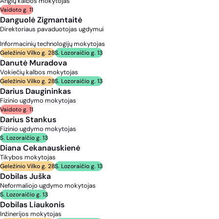
Anglų kalbos mokytojas
Vaidoto g. 11
Danguolė Zigmantaitė
Direktoriaus pavaduotojas ugdymui
Informacinių technologijų mokytojas
Geležinio Vilko g. 28
S. Lozoraičio g. 13
Danutė Muradova
Vokiečių kalbos mokytojas
Geležinio Vilko g. 28
S. Lozoraičio g. 13
Darius Daugininkas
Fizinio ugdymo mokytojas
Vaidoto g. 11
Darius Stankus
Fizinio ugdymo mokytojas
S. Lozoraičio g. 13
Diana Cekanauskienė
Tikybos mokytojas
Geležinio Vilko g. 28
S. Lozoraičio g. 13
Dobilas Juška
Neformaliojo ugdymo mokytojas
S. Lozoraičio g. 13
Dobilas Liaukonis
Inžinerijos mokytojas