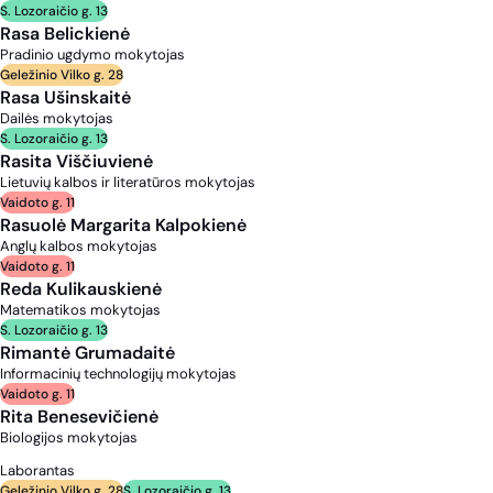
S. Lozoraičio g. 13
Rasa Belickienė
Pradinio ugdymo mokytojas
Geležinio Vilko g. 28
Rasa Ušinskaitė
Dailės mokytojas
S. Lozoraičio g. 13
Rasita Viščiuvienė
Lietuvių kalbos ir literatūros mokytojas
Vaidoto g. 11
Rasuolė Margarita Kalpokienė
Anglų kalbos mokytojas
Vaidoto g. 11
Reda Kulikauskienė
Matematikos mokytojas
S. Lozoraičio g. 13
Rimantė Grumadaitė
Informacinių technologijų mokytojas
Vaidoto g. 11
Rita Benesevičienė
Biologijos mokytojas
Laborantas
Geležinio Vilko g. 28
S. Lozoraičio g. 13