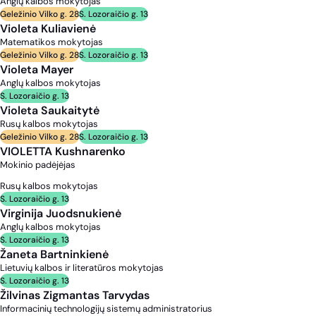
Anglų kalbos mokytojas
Geležinio Vilko g. 28
S. Lozoraičio g. 13
Violeta Kuliavienė
Matematikos mokytojas
Geležinio Vilko g. 28
S. Lozoraičio g. 13
Violeta Mayer
Anglų kalbos mokytojas
S. Lozoraičio g. 13
Violeta Saukaitytė
Rusų kalbos mokytojas
Geležinio Vilko g. 28
S. Lozoraičio g. 13
VIOLETTA Kushnarenko
Mokinio padėjėjas
Rusų kalbos mokytojas
S. Lozoraičio g. 13
Virginija Juodsnukienė
Anglų kalbos mokytojas
S. Lozoraičio g. 13
Žaneta Bartninkienė
Lietuvių kalbos ir literatūros mokytojas
S. Lozoraičio g. 13
Žilvinas Zigmantas Tarvydas
Informacinių technologijų sistemų administratorius