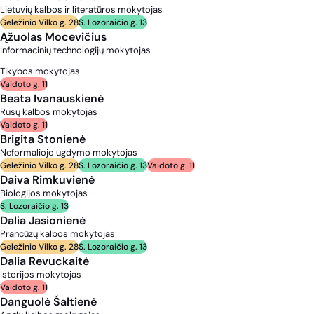
Lietuvių kalbos ir literatūros mokytojas
Geležinio Vilko g. 28
S. Lozoraičio g. 13
Ąžuolas Mocevičius
Informacinių technologijų mokytojas
Tikybos mokytojas
Vaidoto g. 11
Beata Ivanauskienė
Rusų kalbos mokytojas
Vaidoto g. 11
Brigita Stonienė
Neformaliojo ugdymo mokytojas
Geležinio Vilko g. 28
S. Lozoraičio g. 13
Vaidoto g. 11
Daiva Rimkuvienė
Biologijos mokytojas
S. Lozoraičio g. 13
Dalia Jasionienė
Prancūzų kalbos mokytojas
Geležinio Vilko g. 28
S. Lozoraičio g. 13
Dalia Revuckaitė
Istorijos mokytojas
Vaidoto g. 11
Danguolė Šaltienė