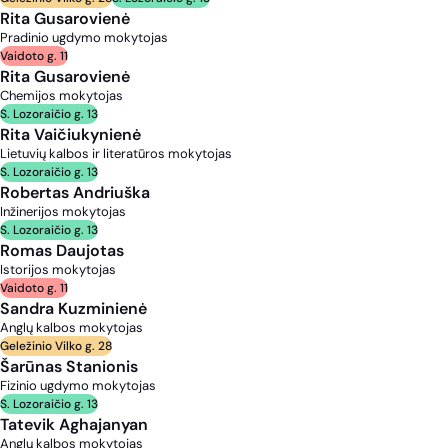
Rita Gusarovienė
Pradinio ugdymo mokytojas
Vaidoto g. 11
Rita Gusarovienė
Chemijos mokytojas
S. Lozoraičio g. 13
Rita Vaičiukynienė
Lietuvių kalbos ir literatūros mokytojas
S. Lozoraičio g. 13
Robertas Andriuška
Inžinerijos mokytojas
S. Lozoraičio g. 13
Romas Daujotas
Istorijos mokytojas
Vaidoto g. 11
Sandra Kuzminienė
Anglų kalbos mokytojas
Geležinio Vilko g. 28
Šarūnas Stanionis
Fizinio ugdymo mokytojas
S. Lozoraičio g. 13
Tatevik Aghajanyan
Anglų kalbos mokytojas