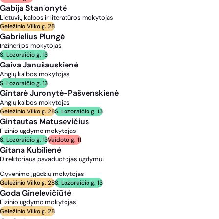
Gabija Stanionytė
Lietuvių kalbos ir literatūros mokytojas
Geležinio Vilko g. 28
Gabrielius Plungė
Inžinerijos mokytojas
S. Lozoraičio g. 13
Gaiva Janušauskienė
Anglų kalbos mokytojas
S. Lozoraičio g. 13
Gintarė Juronytė-Pašvenskienė
Anglų kalbos mokytojas
Geležinio Vilko g. 28
S. Lozoraičio g. 13
Gintautas Matusevičius
Fizinio ugdymo mokytojas
S. Lozoraičio g. 13
Vaidoto g. 11
Gitana Kubilienė
Direktoriaus pavaduotojas ugdymui
Gyvenimo įgūdžių mokytojas
Geležinio Vilko g. 28
S. Lozoraičio g. 13
Goda Ginelevičiūtė
Fizinio ugdymo mokytojas
Geležinio Vilko g. 28