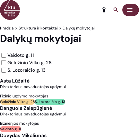
Eiti į turinį
Meni
Pradžia
Struktūra ir kontaktai
Dalykų mokytojai
Dalykų mokytojai
Vaidoto g. 11
Geležinio Vilko g. 28
S. Lozoraičio g. 13
Asta Lūžaitė
Direktoriaus pavaduotojas ugdymui
Fizinio ugdymo mokytojas
Geležinio Vilko g. 28
S. Lozoraičio g. 13
Danguolė Zalepūgienė
Direktoriaus pavaduotojas ugdymui
Inžinerijos mokytojas
Vaidoto g. 11
Dovydas Mikaliūnas