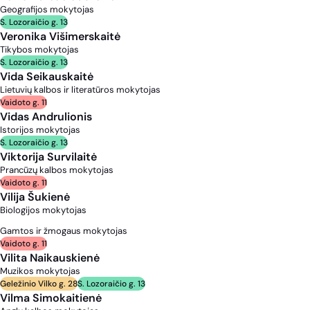
Geografijos mokytojas
S. Lozoraičio g. 13
Veronika Višimerskaitė
Tikybos mokytojas
S. Lozoraičio g. 13
Vida Seikauskaitė
Lietuvių kalbos ir literatūros mokytojas
Vaidoto g. 11
Vidas Andrulionis
Istorijos mokytojas
S. Lozoraičio g. 13
Viktorija Survilaitė
Prancūzų kalbos mokytojas
Vaidoto g. 11
Vilija Šukienė
Biologijos mokytojas
Gamtos ir žmogaus mokytojas
Vaidoto g. 11
Vilita Naikauskienė
Muzikos mokytojas
Geležinio Vilko g. 28
S. Lozoraičio g. 13
Vilma Simokaitienė