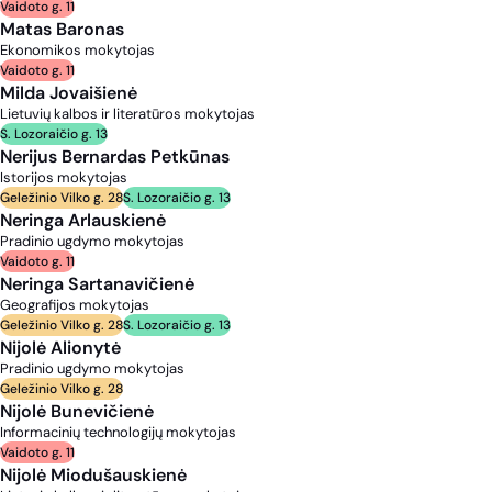
Vaidoto g. 11
Matas Baronas
Ekonomikos mokytojas
Vaidoto g. 11
Milda Jovaišienė
Lietuvių kalbos ir literatūros mokytojas
S. Lozoraičio g. 13
Nerijus Bernardas Petkūnas
Istorijos mokytojas
Geležinio Vilko g. 28
S. Lozoraičio g. 13
Neringa Arlauskienė
Pradinio ugdymo mokytojas
Vaidoto g. 11
Neringa Sartanavičienė
Geografijos mokytojas
Geležinio Vilko g. 28
S. Lozoraičio g. 13
Nijolė Alionytė
Pradinio ugdymo mokytojas
Geležinio Vilko g. 28
Nijolė Bunevičienė
Informacinių technologijų mokytojas
Vaidoto g. 11
Nijolė Miodušauskienė