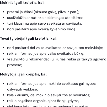
Mokiniai gali kreiptis, kai:
prastai jaučiasi (skauda galvą, pilvą ir pan.);
susižeidžia ar nutinka nelaimingas atsitikimas;
turi klausimų apie savo sveikatą ar savijautą;
nori pasitarti apie sveiką gyvenimo būdą.
Tėvai (globėjai) gali kreiptis, kai:
nori pasitarti dėl vaiko sveikatos ar savijautos mokykloje;
reikia informacijos apie vaiko sveikatos būklę;
yra gydytojų rekomendacijų, kurias reikia pritaikyti ugdymo
procese;
Mokytojai gali kreiptis, kai:
reikia informacijos apie mokinio sveikatos galimybes
dalyvauti veiklose;
kyla klausimų dėl mokinio savijautos ar sveikatos;
reikia pagalbos organizuojant fizinį ugdymą;
siekiama integruoti sveikatos ugdymą į pamokas.