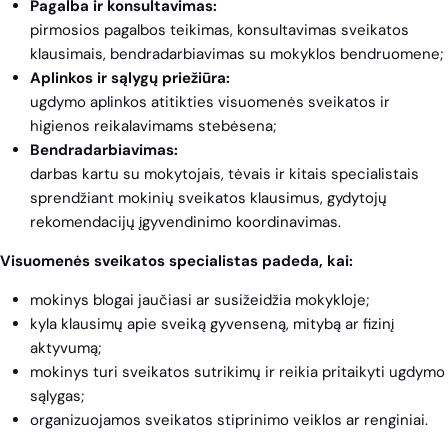
Pagalba ir konsultavimas:
pirmosios pagalbos teikimas, konsultavimas sveikatos
klausimais, bendradarbiavimas su mokyklos bendruomene;
Aplinkos ir sąlygų priežiūra:
ugdymo aplinkos atitikties visuomenės sveikatos ir
higienos reikalavimams stebėsena;
Bendradarbiavimas:
darbas kartu su mokytojais, tėvais ir kitais specialistais
sprendžiant mokinių sveikatos klausimus, gydytojų
rekomendacijų įgyvendinimo koordinavimas.
Visuomenės sveikatos specialistas padeda, kai:
mokinys blogai jaučiasi ar susižeidžia mokykloje;
kyla klausimų apie sveiką gyvenseną, mitybą ar fizinį
aktyvumą;
mokinys turi sveikatos sutrikimų ir reikia pritaikyti ugdymo
sąlygas;
organizuojamos sveikatos stiprinimo veiklos ar renginiai.