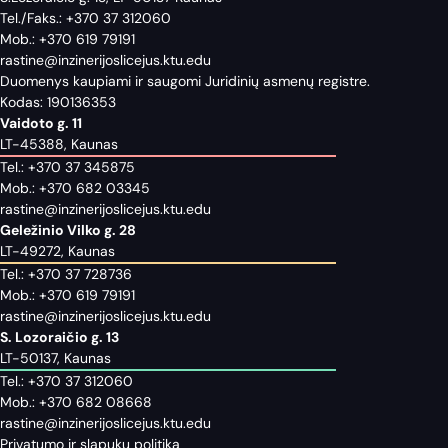
Tel./Faks.:
+370 37 312060
Mob.:
+370 619 79191
rastine@inzinerijoslicejus.ktu.edu
Duomenys kaupiami ir saugomi Juridinių asmenų registre.
Kodas: 190136353
Vaidoto g. 11
LT-45388, Kaunas
Tel.:
+370 37 345875
Mob.:
+370 682 03345
rastine@inzinerijoslicejus.ktu.edu
Geležinio Vilko g. 28
LT-49272, Kaunas
Tel.:
+370 37 728736
Mob.:
+370 619 79191
rastine@inzinerijoslicejus.ktu.edu
S. Lozoraičio g. 13
LT-50137, Kaunas
Tel.:
+370 37 312060
Mob.:
+370 682 08668
rastine@inzinerijoslicejus.ktu.edu
Privatumo ir slapukų politika