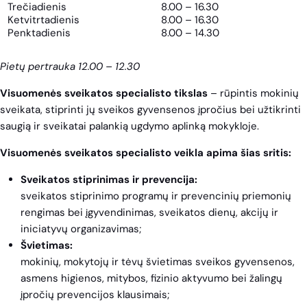
Trečiadienis
8.00 – 16.30
Ketvitrtadienis
8.00 – 16.30
Penktadienis
8.00 – 14.30
Pietų pertrauka 12.00 – 12.30
Visuomenės sveikatos specialisto tikslas
– rūpintis mokinių
sveikata, stiprinti jų sveikos gyvensenos įpročius bei užtikrinti
saugią ir sveikatai palankią ugdymo aplinką mokykloje.
Visuomenės sveikatos specialisto veikla apima šias sritis:
Sveikatos stiprinimas ir prevencija:
sveikatos stiprinimo programų ir prevencinių priemonių
rengimas bei įgyvendinimas, sveikatos dienų, akcijų ir
iniciatyvų organizavimas;
Švietimas:
mokinių, mokytojų ir tėvų švietimas sveikos gyvensenos,
asmens higienos, mitybos, fizinio aktyvumo bei žalingų
įpročių prevencijos klausimais;