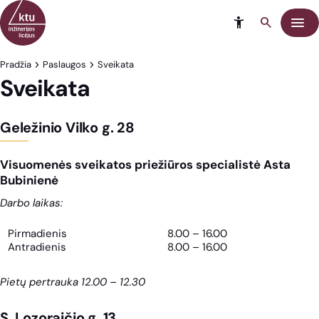
Eiti į turinį
Meni
Pradžia
Paslaugos
Sveikata
Sveikata
Geležinio Vilko g. 28
Visuomenės sveikatos priežiūros specialistė Asta
Bubinienė
Darbo laikas:
Pirmadienis
8.00 – 16.00
Antradienis
8.00 – 16.00
Pietų pertrauka 12.00 – 12.30
S. Lozoraičio g. 13