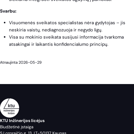
Svarbu:
Visuomenės sveikatos specialistas nėra gydytojas – jis
neskiria vaistų, nediagnozuoja ir negydo ligų.
Visa su mokinio sveikata susijusi informacija tvarkoma
atsakingai ir laikantis konfidencialumo principų.
Atnaujinta 2026-05-29
KTU Inžinerijos licėjus
Biudžetinė įstaiga
S.Lozoraičio g. 13, LT-50137 Kaunas