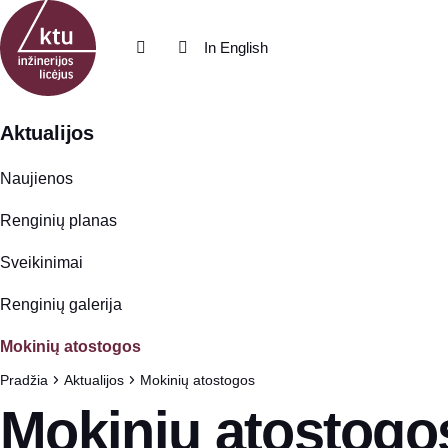
Eiti į turinį
In English
Aktualijos
Naujienos
Renginių planas
Sveikinimai
Renginių galerija
Mokinių atostogos
Pradžia
Aktualijos
Mokinių atostogos
Mokinių atostogo