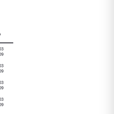
s
03
09
03
09
03
09
03
09