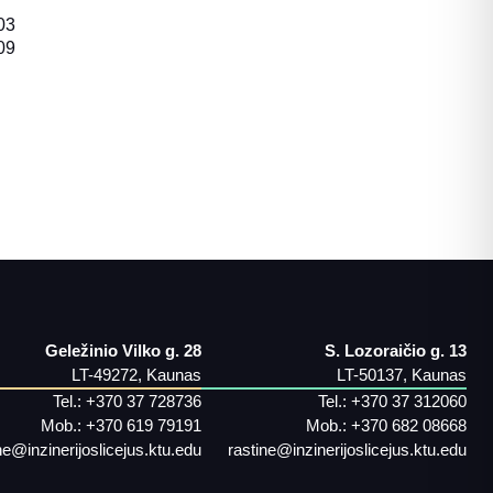
03
09
Geležinio Vilko g. 28
S. Lozoraičio g. 13
LT-49272, Kaunas
LT-50137, Kaunas
Tel.:
+370 37 728736
Tel.:
+370 37 312060
Mob.:
+370 619 79191
Mob.:
+370 682 08668
ne@inzinerijoslicejus.ktu.edu
rastine@inzinerijoslicejus.ktu.edu