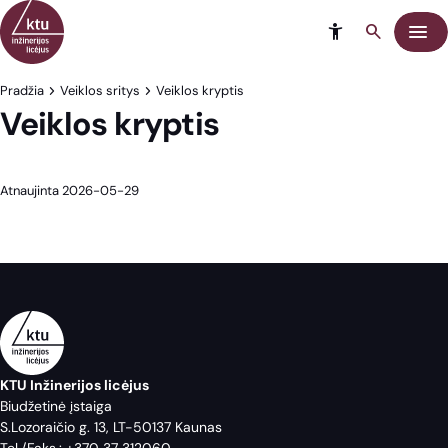
Eiti į turinį
Meni
Pradžia
Veiklos sritys
Veiklos kryptis
Veiklos kryptis
Atnaujinta 2026-05-29
KTU Inžinerijos licėjus
Biudžetinė įstaiga
S.Lozoraičio g. 13, LT-50137 Kaunas
Tel./Faks.:
+370 37 312060