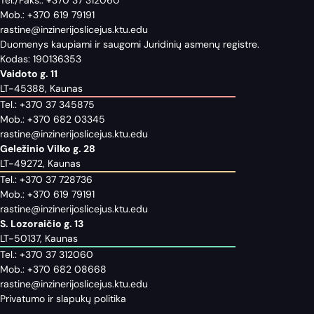
Mob.:
+370 619 79191
rastine@inzinerijoslicejus.ktu.edu
Duomenys kaupiami ir saugomi Juridinių asmenų registre.
Kodas: 190136353
Vaidoto g. 11
LT-45388, Kaunas
Tel.:
+370 37 345875
Mob.:
+370 682 03345
rastine@inzinerijoslicejus.ktu.edu
Geležinio Vilko g. 28
LT-49272, Kaunas
Tel.:
+370 37 728736
Mob.:
+370 619 79191
rastine@inzinerijoslicejus.ktu.edu
S. Lozoraičio g. 13
LT-50137, Kaunas
Tel.:
+370 37 312060
Mob.:
+370 682 08668
rastine@inzinerijoslicejus.ktu.edu
Privatumo ir slapukų politika