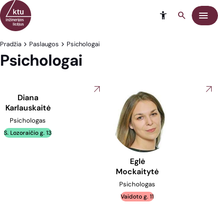
Eiti į turinį
Meni
Pradžia
Paslaugos
Psichologai
Psichologai
Diana
Karlauskaitė
Psichologas
S. Lozoraičio g. 13
Eglė
Mockaitytė
Psichologas
Vaidoto g. 11