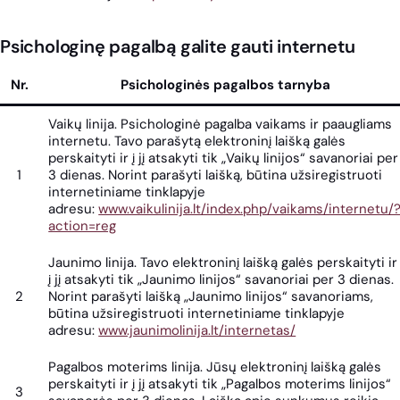
Psichologinę pagalbą galite gauti internetu
Nr.
Psichologinės pagalbos tarnyba
Vaikų linija. Psichologinė pagalba vaikams ir paaugliams
internetu. Tavo parašytą elektroninį laišką galės
perskaityti ir į jį atsakyti tik „Vaikų linijos“ savanoriai per
1
3 dienas. Norint parašyti laišką, būtina užsiregistruoti
internetiniame tinklapyje
adresu:
www.vaikulinija.lt/index.php/vaikams/internetu/
action=reg
Jaunimo linija. Tavo elektroninį laišką galės perskaityti ir
į jį atsakyti tik „Jaunimo linijos“ savanoriai per 3 dienas.
2
Norint parašyti laišką „Jaunimo linijos“ savanoriams,
būtina užsiregistruoti internetiniame tinklapyje
adresu:
www.jaunimolinija.lt/internetas/
Pagalbos moterims linija. Jūsų elektroninį laišką galės
perskaityti ir į jį atsakyti tik „Pagalbos moterims linijos“
3