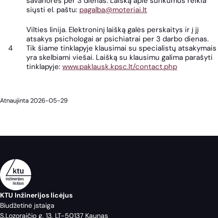
savanorės per 3 dienas. Laišką apie sunkumus reikia
siųsti el. paštu:
pagalba@moteriai.lt
Vilties linija. Elektroninį laišką galės perskaitys ir į jį
atsakys psichologai ar psichiatrai per 3 darbo dienas.
4
Tik šiame tinklapyje klausimai su specialistų atsakymais
yra skelbiami viešai. Laišką su klausimu galima parašyti
tinklapyje:
www.paklausk.kpsc.lt/contact.php
Atnaujinta 2026-05-29
KTU Inžinerijos licėjus
Biudžetinė įstaiga
S.Lozoraičio g. 13, LT-50137 Kaunas