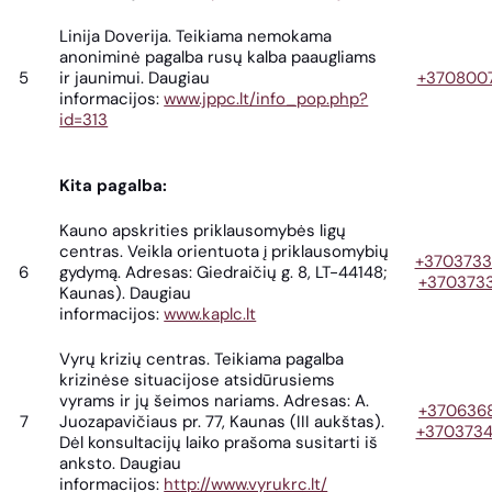
Linija Doverija. Teikiama nemokama
anoniminė pagalba rusų kalba paaugliams
5
ir jaunimui. Daugiau
+370800
informacijos:
www.jppc.lt/info_pop.php?
id=313
Kita pagalba:
Kauno apskrities priklausomybės ligų
centras. Veikla orientuota į priklausomybių
+370373
6
gydymą. Adresas: Giedraičių g. 8, LT-44148;
+370373
Kaunas). Daugiau
informacijos:
www.kaplc.lt
Vyrų krizių centras. Teikiama pagalba
krizinėse situacijose atsidūrusiems
vyrams ir jų šeimos nariams. Adresas: A.
+3706368
7
Juozapavičiaus pr. 77, Kaunas (III aukštas).
+370373
Dėl konsultacijų laiko prašoma susitarti iš
anksto. Daugiau
informacijos:
http://www.vyrukrc.lt/