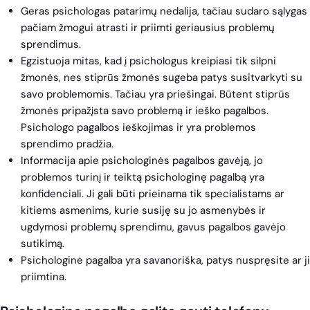
Geras psichologas patarimų nedalija, tačiau sudaro sąlygas
pačiam žmogui atrasti ir priimti geriausius problemų
sprendimus.
Egzistuoja mitas, kad į psichologus kreipiasi tik silpni
žmonės, nes stiprūs žmonės sugeba patys susitvarkyti su
savo problemomis. Tačiau yra priešingai. Būtent stiprūs
žmonės pripažįsta savo problemą ir ieško pagalbos.
Psichologo pagalbos ieškojimas ir yra problemos
sprendimo pradžia.
Informacija apie psichologinės pagalbos gavėją, jo
problemos turinį ir teiktą psichologinę pagalbą yra
konfidenciali. Ji gali būti prieinama tik specialistams ar
kitiems asmenims, kurie susiję su jo asmenybės ir
ugdymosi problemų sprendimu, gavus pagalbos gavėjo
sutikimą.
Psichologinė pagalba yra savanoriška, patys nuspręsite ar ji
priimtina.