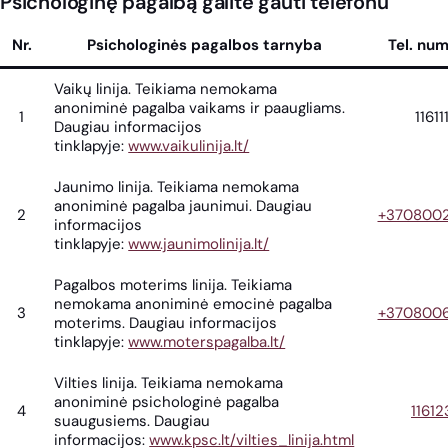
Psichologinę pagalbą galite gauti telefonu
Nr.
Psichologinės pagalbos tarnyba
Tel. num
Vaikų linija. Teikiama nemokama
anoniminė pagalba vaikams ir paaugliams.
1
11611
Daugiau informacijos
tinklapyje:
www.vaikulinija.lt/
Jaunimo linija. Teikiama nemokama
anoniminė pagalba jaunimui. Daugiau
2
+370800
informacijos
tinklapyje:
www.jaunimolinija.lt/
Pagalbos moterims linija. Teikiama
nemokama anoniminė emocinė pagalba
3
+370800
moterims. Daugiau informacijos
tinklapyje:
www.moterspagalba.lt/
Vilties linija. Teikiama nemokama
anoniminė psichologinė pagalba
4
11612
suaugusiems. Daugiau
informacijos:
www.kpsc.lt/vilties_linija.html