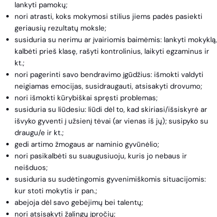
lankyti pamokų;
nori atrasti, koks mokymosi stilius jiems padės pasiekti
geriausių rezultatų moksle;
susiduria su nerimu ar įvairiomis baimėmis: lankyti mokyklą,
kalbėti prieš klasę, rašyti kontrolinius, laikyti egzaminus ir
kt.;
nori pagerinti savo bendravimo įgūdžius: išmokti valdyti
neigiamas emocijas, susidraugauti, atsisakyti drovumo;
nori išmokti kūrybiškai spręsti problemas;
susiduria su liūdesiu: liūdi dėl to, kad skiriasi/išsiskyrė ar
išvyko gyventi į užsienį tėvai (ar vienas iš jų); susipyko su
draugu/e ir kt.;
gedi artimo žmogaus ar naminio gyvūnėlio;
nori pasikalbėti su suaugusiuoju, kuris jo nebaus ir
neišduos;
susiduria su sudėtingomis gyvenimiškomis situacijomis:
kur stoti mokytis ir pan.;
abejoja dėl savo gebėjimų bei talentų;
nori atsisakyti žalingų įpročių;