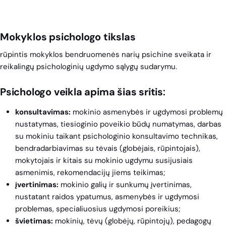
Ugnė Vaurė
Mokyklos psichologo tikslas
Psichologas
rūpintis mokyklos bendruomenės narių psichine sveikata ir
Vaidoto g. 11
reikalingų psichologinių ugdymo sąlygų sudarymu.
+37068798502
ugne.pundzaite@inzinerijoslicejus.ktu.edu
Psichologo veikla apima šias sritis
:
Darbo laikas
Pirmadienis
konsultavimas:
mokinio asmenybės ir ugdymosi problemų
–
08:00–15:0
nustatymas, tiesioginio poveikio būdų numatymas, darbas
Penktadienis
su mokiniu taikant psichologinio konsultavimo technikas,
Pietų
12:30 – 13:0
bendradarbiavimas su tėvais (globėjais, rūpintojais),
pertrauka
mokytojais ir kitais su mokinio ugdymu susijusiais
asmenimis, rekomendacijų jiems teikimas;
įvertinimas:
mokinio galių ir sunkumų įvertinimas,
nustatant raidos ypatumus, asmenybės ir ugdymosi
problemas, specialiuosius ugdymosi poreikius;
švietimas:
mokinių, tėvų (globėjų, rūpintojų), pedagogų