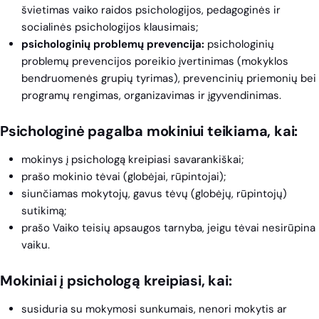
švietimas vaiko raidos psichologijos, pedagoginės ir
socialinės psichologijos klausimais;
psichologinių problemų prevencija:
psichologinių
problemų prevencijos poreikio įvertinimas (mokyklos
bendruomenės grupių tyrimas), prevencinių priemonių bei
programų rengimas, organizavimas ir įgyvendinimas.
Psichologinė pagalba mokiniui teikiama, kai:
mokinys į psichologą kreipiasi savarankiškai;
prašo mokinio tėvai (globėjai, rūpintojai);
siunčiamas mokytojų, gavus tėvų (globėjų, rūpintojų)
sutikimą;
prašo Vaiko teisių apsaugos tarnyba, jeigu tėvai nesirūpina
vaiku.
Mokiniai į psichologą kreipiasi, kai:
susiduria su mokymosi sunkumais, nenori mokytis ar