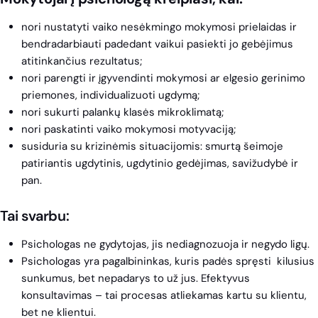
nori nustatyti vaiko nesėkmingo mokymosi prielaidas ir
bendradarbiauti padedant vaikui pasiekti jo gebėjimus
atitinkančius rezultatus;
nori parengti ir įgyvendinti mokymosi ar elgesio gerinimo
priemones, individualizuoti ugdymą;
nori sukurti palankų klasės mikroklimatą;
nori paskatinti vaiko mokymosi motyvaciją;
susiduria su krizinėmis situacijomis: smurtą šeimoje
patiriantis ugdytinis, ugdytinio gedėjimas, savižudybė ir
pan.
Tai svarbu:
Psichologas ne gydytojas, jis nediagnozuoja ir negydo ligų.
Psichologas yra pagalbininkas, kuris padės spręsti kilusius
sunkumus, bet nepadarys to už jus. Efektyvus
konsultavimas – tai procesas atliekamas kartu su klientu,
bet ne klientui.