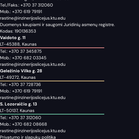
Tel./Faks.:
+370 37 312060
Mob.:
+370 619 79191
rastine@inzinerijoslicejus.ktu.edu
Duomenys kaupiami ir saugomi Juridinių asmenų registre.
Kodas: 190136353
Vaidoto g. 11
LT-45388, Kaunas
Tel.:
+370 37 345875
Mob.:
+370 682 03345
rastine@inzinerijoslicejus.ktu.edu
Geležinio Vilko g. 28
LT-49272, Kaunas
Tel.:
+370 37 728736
Mob.:
+370 619 79191
rastine@inzinerijoslicejus.ktu.edu
S. Lozoraičio g. 13
LT-50137, Kaunas
Tel.:
+370 37 312060
Mob.:
+370 682 08668
rastine@inzinerijoslicejus.ktu.edu
Privatumo ir slapukų politika