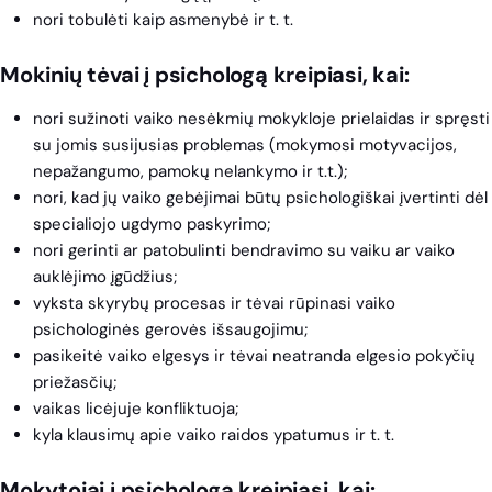
nori tobulėti kaip asmenybė ir t. t.
Mokinių tėvai į psichologą kreipiasi, kai:
nori sužinoti vaiko nesėkmių mokykloje prielaidas ir spręsti
su jomis susijusias problemas (mokymosi motyvacijos,
nepažangumo, pamokų nelankymo ir t.t.);
nori, kad jų vaiko gebėjimai būtų psichologiškai įvertinti dėl
specialiojo ugdymo paskyrimo;
nori gerinti ar patobulinti bendravimo su vaiku ar vaiko
auklėjimo įgūdžius;
vyksta skyrybų procesas ir tėvai rūpinasi vaiko
psichologinės gerovės išsaugojimu;
pasikeitė vaiko elgesys ir tėvai neatranda elgesio pokyčių
priežasčių;
vaikas licėjuje konfliktuoja;
kyla klausimų apie vaiko raidos ypatumus ir t. t.
Mokytojai į psichologą kreipiasi, kai: