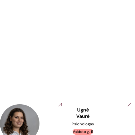
Kristina
Garšvienė
Psichologas
S. Lozoraičio g. 13
Kabinetas
: 309
+37065030278
kristina.garsviene@inzinerijoslicejus.ktu.edu
Darbo laikas
Pirmadienis
10:30–15:0
Antradienis
10:00–14:0
Trečiadienis
11:00–15:0
Ketvirtadienis
10:00–14:0
Penktadienis
08:00–13:
Ugnė
Vaurė
Psichologas
Vaidoto g. 11