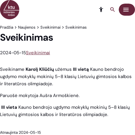
Eiti į turinį
Meni
Pradžia
Naujienos
Sveikinimai
Sveikinimas
Sveikinimas
2024-05-15
Sveikinimai
Sveikiname
Karolį Kliūčių
užėmus
III vietą
Kauno bendrojo
ugdymo mokyklų mokinių 5–8 klasių Lietuvių gimtosios kalbos
ir literatūros olimpiadoje.
Paruošė mokytoja Aušra Armoškienė.
III vieta
Kauno bendrojo ugdymo mokyklų mokinių 5–8 klasių
Lietuvių gimtosios kalbos ir literatūros olimpiadoje.
Atnaujinta 2024-05-15