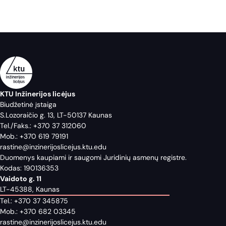
KTU Inžinerijos licėjus
Biudžetinė įstaiga
S.Lozoraičio g. 13, LT-50137 Kaunas
Tel./Faks.:
+370 37 312060
Mob.:
+370 619 79191
rastine@inzinerijoslicejus.ktu.edu
Duomenys kaupiami ir saugomi Juridinių asmenų registre.
Kodas: 190136353
Vaidoto g. 11
LT-45388, Kaunas
Tel.:
+370 37 345875
Mob.:
+370 682 03345
rastine@inzinerijoslicejus.ktu.edu