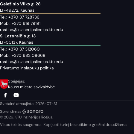
Geležinio Vilko g. 28
LT-49272, Kaunas
Tel.:
+370 37 728736
Mob.:
+370 619 79191
rastine@inzinerijoslicejus.ktu.edu
S. Lozoraičio g. 13
LT-50137, Kaunas
Tel.:
+370 37 312060
Mob.:
+370 682 08668
rastine@inzinerijoslicejus.ktu.edu
Privatumo ir slapukų politika
Steigėjas:
Kauno miesto savivaldybė
Svetainė atnaujinta: 2026-07-31
Sprendimas
© 2026. KTU Inžinerijos licėjus.
Visos teisės saugomos. Kopijuoti turinį be sutikimo griežtai draudžiama.