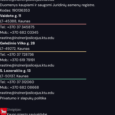
Duomenys kaupiami ir saugomi Juridinių asmenų registre.
Kodas: 190136353
Vaidoto g. 11
LT-45388, Kaunas
Tel.:
+370 37 345875
Mob.:
+370 682 03345
rastine@inzinerijoslicejus.ktu.edu
Geležinio Vilko g. 28
LT-49272, Kaunas
Tel.:
+370 37 728736
Mob.:
+370 619 79191
rastine@inzinerijoslicejus.ktu.edu
S. Lozoraičio g. 13
LT-50137, Kaunas
Tel.:
+370 37 312060
Mob.:
+370 682 08668
rastine@inzinerijoslicejus.ktu.edu
Privatumo ir slapukų politika
Steigėjas:
Kauno miesto savivaldybė