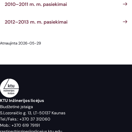
2010–2011 m. m. pasiekimai
2012–2013 m. m. pasiekimai
Atnaujinta 2026-05-29
KTU Inžinerijos licėjus
Biudžetinė įstaiga
S.Lozoraičio g. 13, LT-50137 Kaunas
Tel./Faks.:
+370 37 312060
Mob.:
+370 619 79191
rastine@inzinerijoslicejus.ktu.edu