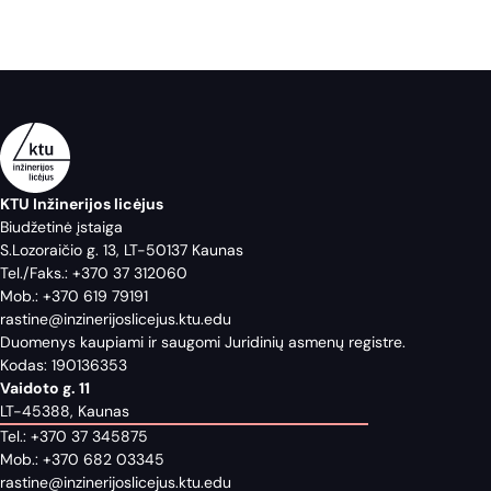
KTU Inžinerijos licėjus
Biudžetinė įstaiga
S.Lozoraičio g. 13, LT-50137 Kaunas
Tel./Faks.:
+370 37 312060
Mob.:
+370 619 79191
rastine@inzinerijoslicejus.ktu.edu
Duomenys kaupiami ir saugomi Juridinių asmenų registre.
Kodas: 190136353
Vaidoto g. 11
LT-45388, Kaunas
Tel.:
+370 37 345875
Mob.:
+370 682 03345
rastine@inzinerijoslicejus.ktu.edu