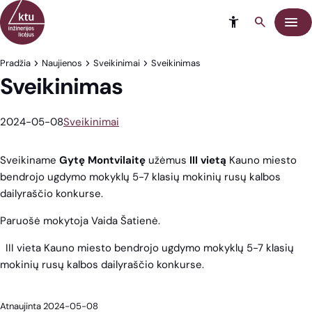
Eiti į turinį
Meni
Pradžia
Naujienos
Sveikinimai
Sveikinimas
Sveikinimas
2024-05-08
Sveikinimai
Sveikiname
Gytę Montvilaitę
užėmus
III vietą
Kauno miesto
bendrojo ugdymo mokyklų 5-7 klasių mokinių rusų kalbos
dailyraščio konkurse.
Paruošė mokytoja Vaida Šatienė.
III vieta Kauno miesto bendrojo ugdymo mokyklų 5-7 klasių
mokinių rusų kalbos dailyraščio konkurse.
Atnaujinta 2024-05-08