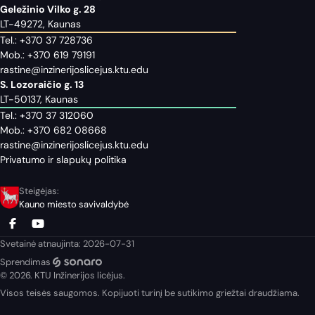
Geležinio Vilko g. 28
LT-49272, Kaunas
Tel.:
+370 37 728736
Mob.:
+370 619 79191
rastine@inzinerijoslicejus.ktu.edu
S. Lozoraičio g. 13
LT-50137, Kaunas
Tel.:
+370 37 312060
Mob.:
+370 682 08668
rastine@inzinerijoslicejus.ktu.edu
Privatumo ir slapukų politika
Steigėjas:
Kauno miesto savivaldybė
Svetainė atnaujinta: 2026-07-31
Sprendimas
© 2026. KTU Inžinerijos licėjus.
Visos teisės saugomos. Kopijuoti turinį be sutikimo griežtai draudžiama.