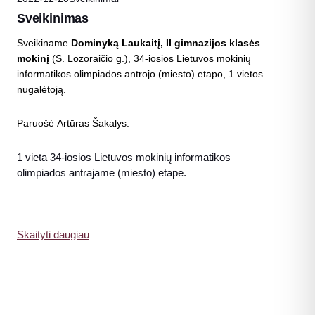
Sveikinimas
Sveikiname
Dominyką Laukaitį, II gimnazijos klasės
mokinį
(S. Lozoraičio g.), 34-iosios Lietuvos mokinių
informatikos olimpiados antrojo (miesto) etapo, 1 vietos
nugalėtoją.
Paruošė Artūras Šakalys.
1 vieta 34-iosios Lietuvos mokinių informatikos
olimpiados antrajame (miesto) etape.
Skaityti daugiau