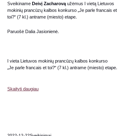
Sveikiname
Deivį Zacharovą
užėmus I vietą Lietuvos
mokinių prancūzų kalbos konkurso „
Je
parle
francais et
toi?“ (7 kl.) antrame (miesto) etape.
Paruošė Dalia Jasionienė.
I vieta Lietuvos mokinių prancūzų kalbos konkurso
„
Je
parle
francais et toi?“ (7 kl.) antrame (miesto) etape.
Skaityti daugiau
2022-12-22
Sveikinimai