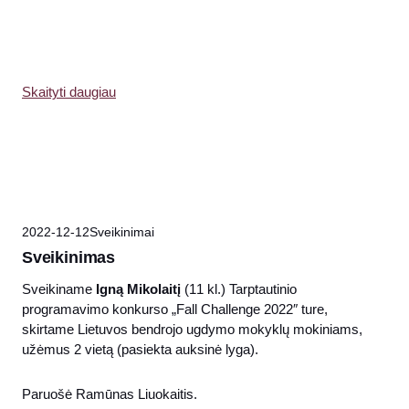
Skaityti daugiau
2022-12-12
Sveikinimai
Sveikinimas
Sveikiname
Igną Mikolaitį
(11 kl.) Tarptautinio
programavimo konkurso „Fall Challenge 2022″ ture,
skirtame Lietuvos bendrojo ugdymo mokyklų mokiniams,
užėmus 2 vietą (pasiekta auksinė lyga).
Paruošė Ramūnas Liuokaitis.