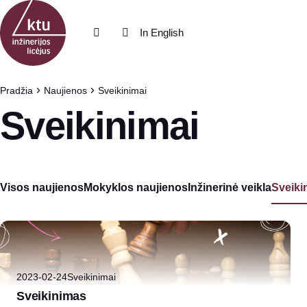
Eiti į turinį
In English
Pradžia
Naujienos
Sveikinimai
Sveikinimai
Visos naujienos
Mokyklos naujienos
Inžinerinė veikla
Sveiki
2023-02-24
Sveikinimai
Sveikinimas