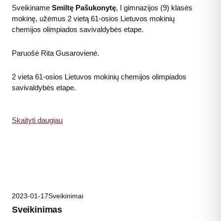
Sveikiname
Smiltę Pašukonytę
, I gimnazijos (9) klasės
mokinę, užėmus 2 vietą 61-osios Lietuvos mokinių
chemijos olimpiados savivaldybės etape.
Paruošė Rita Gusarovienė.
2 vieta 61-osios Lietuvos mokinių chemijos olimpiados
savivaldybės etape.
Skaityti daugiau
2023-01-17
Sveikinimai
Sveikinimas