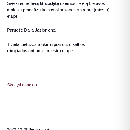
Sveikiname
Ievą Gruodytę
užėmus I vietą Lietuvos
mokinių
prancūzų
kalbos olimpiados antrame (miesto)
etape.
Paruošė Dalia Jasionienė.
I vieta Lietuvos mokinių
prancūzų
kalbos
olimpiados antrame (miesto) etape.
Skaityti daugiau
2022-12-20
Sveikinimai