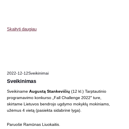
Skaityti daugiau
2022-12-12
Sveikinimai
Sveikinimas
Sveikiname
Augustą Stankevičių
(12 kl.) Tarptautinio
programavimo konkurso „Fall Challenge 2022″ ture,
skirtame Lietuvos bendrojo ugdymo mokyklų mokiniams,
užėmus 4 vietą (pasiekta sidabrinė lyga).
Paruošė Ramūnas Liuokaitis.