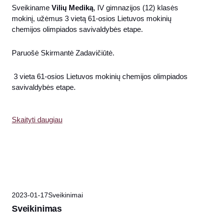
Sveikiname
Vilių Mediką
, IV gimnazijos (12) klasės
mokinį, užėmus 3 vietą 61-osios Lietuvos mokinių
chemijos olimpiados savivaldybės etape.
Paruošė Skirmantė Zadavičiūtė.
3 vieta 61-osios Lietuvos mokinių chemijos olimpiados
savivaldybės etape.
Skaityti daugiau
2023-01-17
Sveikinimai
Sveikinimas