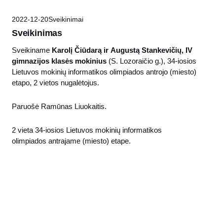
2022-12-20
Sveikinimai
Sveikinimas
Sveikiname
Karolį Čiūdarą ir Augustą Stankevičių
,
IV
gimnazijos klasės mokinius
(S. Lozoraičio g.), 34-iosios
Lietuvos mokinių informatikos olimpiados antrojo (miesto)
etapo, 2 vietos nugalėtojus.
Paruošė Ramūnas Liuokaitis.
2 vieta 34-iosios Lietuvos mokinių informatikos
olimpiados antrajame (miesto) etape.