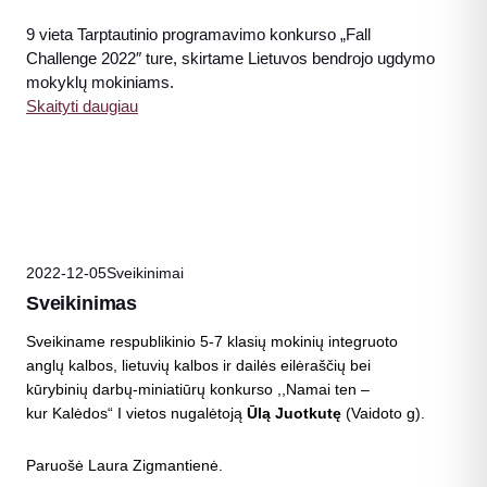
9 vieta Tarptautinio programavimo konkurso „Fall
Challenge 2022″ ture, skirtame Lietuvos bendrojo ugdymo
mokyklų mokiniams.
Skaityti daugiau
2022-12-05
Sveikinimai
Sveikinimas
Sveikiname respublikinio 5-7 klasių mokinių integruoto
anglų kalbos, lietuvių kalbos ir dailės eilėraščių bei
kūrybinių darbų-miniatiūrų konkurso ,,Namai ten –
kur Kalėdos“ I vietos nugalėtoją
Ūlą Juotkutę
(Vaidoto g).
Paruošė Laura Zigmantienė.