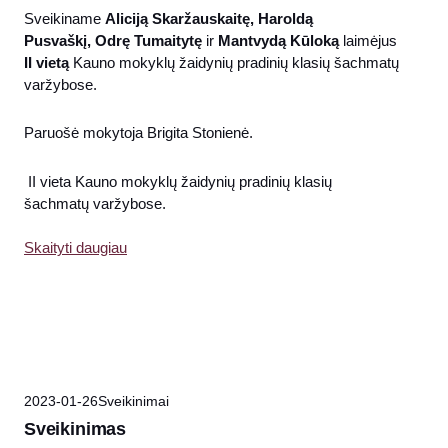
Sveikiname
Aliciją Skaržauskaitę, Haroldą
Pusvaškį, Odrę Tumaitytę
ir
Mantvydą Kūloką
laimėjus
II vietą
Kauno mokyklų žaidynių pradinių klasių šachmatų
varžybose.
Paruošė mokytoja Brigita Stonienė.
II vieta Kauno mokyklų žaidynių pradinių klasių
šachmatų varžybose.
Skaityti daugiau
2023-01-26
Sveikinimai
Sveikinimas