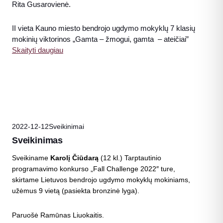
Rita Gusarovienė.
II vieta Kauno miesto bendrojo ugdymo mokyklų 7 klasių
mokinių viktorinos „Gamta – žmogui, gamta – ateičiai”
Skaityti daugiau
2022-12-12
Sveikinimai
Sveikinimas
Sveikiname
Karolį Čiūdarą
(12 kl.) Tarptautinio
programavimo konkurso „Fall Challenge 2022″ ture,
skirtame Lietuvos bendrojo ugdymo mokyklų mokiniams,
užėmus 9 vietą (pasiekta bronzinė lyga).
Paruošė Ramūnas Liuokaitis.