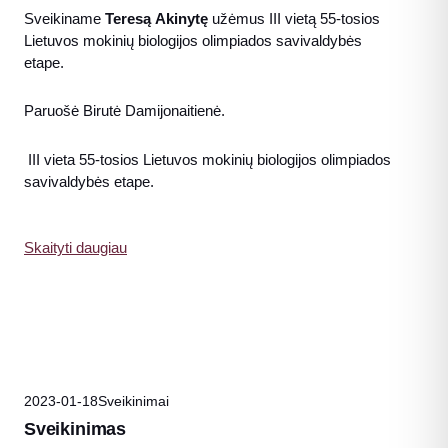
Sveikiname
Teresą Akinytę
užėmus III vietą 55-tosios
Lietuvos mokinių biologijos olimpiados savivaldybės
etape.
Paruošė Birutė Damijonaitienė.
III vieta 55-tosios Lietuvos mokinių biologijos olimpiados
savivaldybės etape.
Skaityti daugiau
2023-01-18
Sveikinimai
Sveikinimas