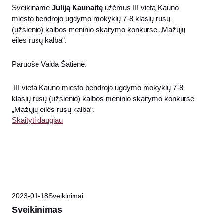
Sveikiname
Juliją Kaunaitę
užėmus III vietą Kauno
miesto bendrojo ugdymo mokyklų 7-8 klasių rusų
(užsienio) kalbos meninio skaitymo konkurse „Mažųjų
eilės rusų kalba“.
Paruošė Vaida Šatienė.
III vieta Kauno miesto bendrojo ugdymo mokyklų 7-8
klasių rusų (užsienio) kalbos meninio skaitymo konkurse
„Mažųjų eilės rusų kalba“.
Skaityti daugiau
2023-01-18
Sveikinimai
Sveikinimas