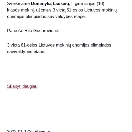
Sveikiname
Dominyką Laukaitį
, II gimnazijos (10)
klasės mokinį, užėmus 3 vietą 61-osios Lietuvos mokinių
chemijos olimpiados savivaldybės etape.
Paruošė Rita Gusarovienė.
3 vieta 61-osios Lietuvos mokinių chemijos olimpiados
savivaldybės etape.
Skaityti daugiau
2023-01-12
Sveikinimai