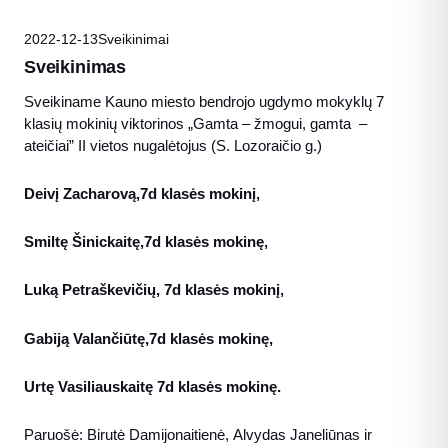
2022-12-13
Sveikinimai
Sveikinimas
Sveikiname Kauno miesto bendrojo ugdymo mokyklų 7
klasių mokinių viktorinos „Gamta – žmogui, gamta –
ateičiai” II vietos nugalėtojus (S. Lozoraičio g.)
Deivį Zacharovą,7d klasės mokinį,
Smiltę Šinickaitę,7d klasės mokinę,
Luką Petraškevičių, 7d klasės mokinį,
Gabiją Valančiūtę,7d klasės mokinę,
Urtę Vasiliauskaitę 7d klasės mokinę.
Paruošė: Birutė Damijonaitienė, Alvydas Janeliūnas ir