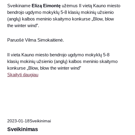
Sveikiname
Elizą Eimontę
užėmus II vietą Kauno miesto
bendrojo ugdymo mokyklų 5-8 klasių mokinių užsienio
(anglų) kalbos meninio skaitymo konkurse „Blow, blow
the winter wind”.
Paruošė Vilma Simokaitienė.
II vieta Kauno miesto bendrojo ugdymo mokyklų 5-8
klasių mokinių užsienio (anglų) kalbos meninio skaitymo
konkurse „Blow, blow the winter wind”
Skaityti daugiau
2023-01-18
Sveikinimai
Sveikinimas