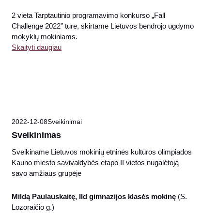
2 vieta Tarptautinio programavimo konkurso „Fall
Challenge 2022” ture, skirtame Lietuvos bendrojo ugdymo
mokyklų mokiniams.
Skaityti daugiau
2022-12-08
Sveikinimai
Sveikinimas
Sveikiname Lietuvos mokinių etninės kultūros olimpiados
Kauno miesto savivaldybės etapo II vietos nugalėtoją
savo amžiaus grupėje
Mildą Paulauskaitę, IId gimnazijos klasės mokinę
(S.
Lozoraičio g.)