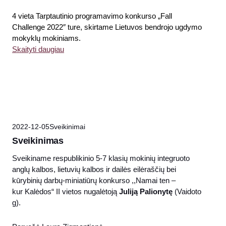
4 vieta Tarptautinio programavimo konkurso „Fall
Challenge 2022″ ture, skirtame Lietuvos bendrojo ugdymo
mokyklų mokiniams.
Skaityti daugiau
2022-12-05
Sveikinimai
Sveikinimas
Sveikiname respublikinio 5-7 klasių mokinių integruoto
anglų kalbos, lietuvių kalbos ir dailės eilėraščių bei
kūrybinių darbų-miniatiūrų konkurso ,,Namai ten –
kur Kalėdos“ II vietos nugalėtoją
Juliją Palionytę
(Vaidoto
g).