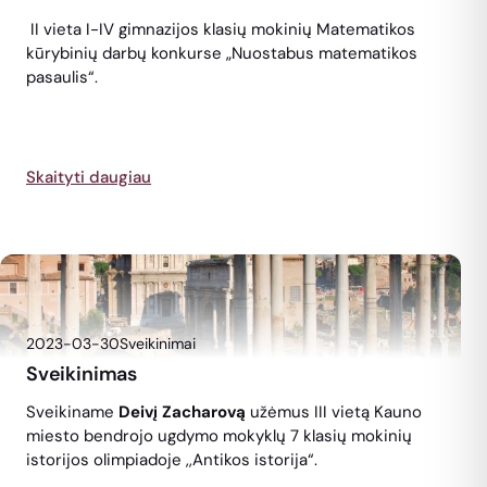
II vieta I-IV gimnazijos klasių mokinių Matematikos
kūrybinių darbų konkurse „Nuostabus matematikos
pasaulis“.
Skaityti daugiau
2023-03-30
Sveikinimai
Sveikinimas
Sveikiname
Deivį Zacharovą
užėmus III vietą Kauno
miesto bendrojo ugdymo mokyklų 7 klasių mokinių
istorijos olimpiadoje ,,Antikos istorija“.