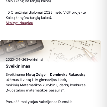
Kalbų kengūra (anglų kalba).
5 Oranžiniai diplomai 2023 metų VKIF projekte
Kalbų kengūra (anglų kalba).
Skaityti daugiau
2023-04-26
Sveikinimai
Sveikinimas
Sveikiname
Matą Zeigo
ir
Dominyką Rakauską
užėmus II vietą I-IV gimnazijos klasių
mokinių Matematikos kūrybinių darbų konkurse
„Nuostabus matematikos pasaulis“.
Paruošė mokytojas Valerijonas Dumskis.