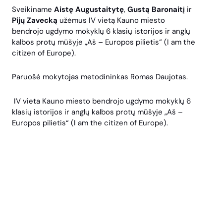
Sveikiname
Aistę Augustaitytę
,
Gustą Baronaitį
ir
Pijų Zavecką
užėmus IV vietą Kauno miesto
bendrojo ugdymo mokyklų 6 klasių istorijos ir anglų
kalbos protų mūšyje „
Aš
– Europos pilietis“ (I am the
citizen of Europe).
Paruošė mokytojas metodininkas Romas Daujotas.
IV vieta Kauno miesto bendrojo ugdymo mokyklų 6
klasių istorijos ir anglų kalbos protų mūšyje „
Aš
–
Europos pilietis“ (I am the citizen of Europe).