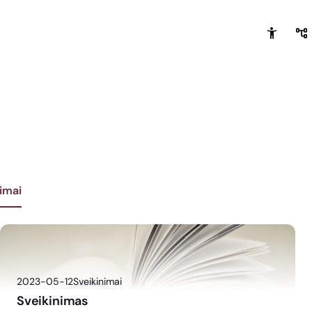
imai
2023-05-12
Sveikinimai
Sveikinimas