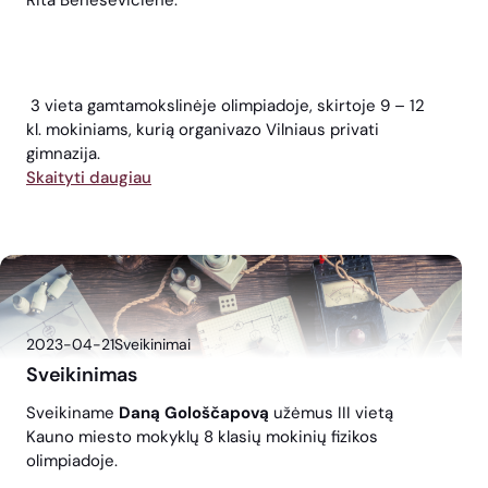
Rita Benesevičienė.
3 vieta gamtamokslinėje olimpiadoje, skirtoje 9 – 12
kl. mokiniams, kurią organivazo Vilniaus privati
gimnazija.
Skaityti daugiau
2023-04-21
Sveikinimai
Sveikinimas
Sveikiname
Daną Gološčapovą
užėmus III vietą
Kauno miesto mokyklų 8 klasių mokinių fizikos
olimpiadoje.