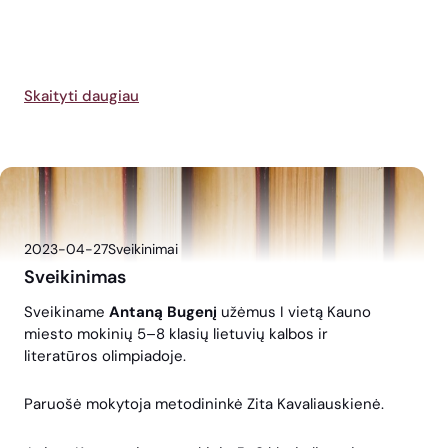
Skaityti daugiau
2023-04-27
Sveikinimai
Sveikinimas
Sveikiname
Antaną Bugenį
užėmus I vietą Kauno
miesto mokinių 5–8 klasių lietuvių kalbos ir
literatūros olimpiadoje.
Paruošė mokytoja metodininkė Zita Kavaliauskienė.