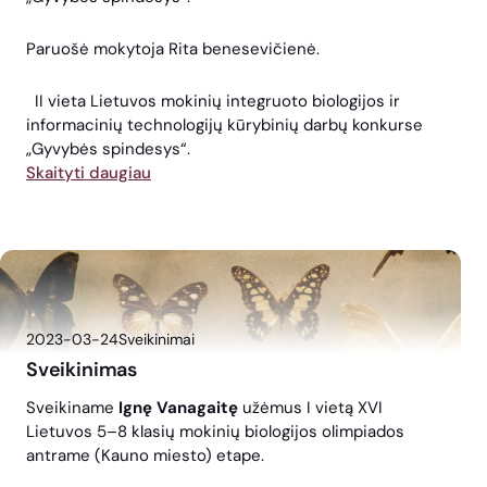
Paruošė mokytoja Rita benesevičienė.
II vieta Lietuvos mokinių integruoto biologijos ir
informacinių technologijų kūrybinių darbų konkurse
„Gyvybės spindesys“.
Skaityti daugiau
2023-03-24
Sveikinimai
Sveikinimas
Sveikiname
Ignę Vanagaitę
užėmus I vietą XVI
Lietuvos 5–8 klasių mokinių biologijos olimpiados
antrame (Kauno miesto) etape.