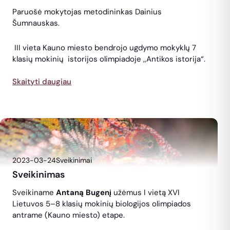
Paruošė mokytojas metodininkas Dainius
Šumnauskas.
III vieta Kauno miesto bendrojo ugdymo mokyklų 7
klasių mokinių istorijos olimpiadoje ,,Antikos istorija“.
Skaityti daugiau
2023-03-24
Sveikinimai
Sveikinimas
Sveikiname
Antaną Bugenį
užėmus I vietą XVI
Lietuvos 5–8 klasių mokinių biologijos olimpiados
antrame (Kauno miesto) etape.