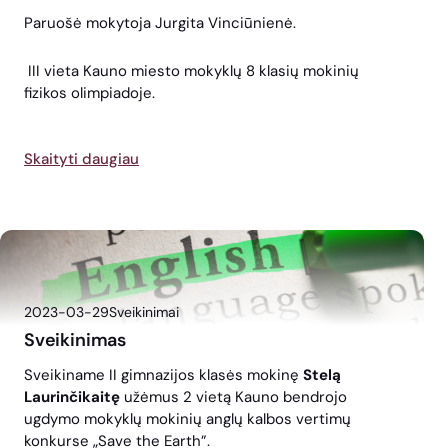
Paruošė mokytoja Jurgita Vinciūnienė.
III vieta Kauno miesto mokyklų 8 klasių mokinių
fizikos olimpiadoje.
Skaityti daugiau
2023-03-29
Sveikinimai
Sveikinimas
Sveikiname II gimnazijos klasės mokinę
Stelą
Laurinčikaitę
užėmus 2 vietą Kauno bendrojo
ugdymo mokyklų mokinių anglų kalbos vertimų
konkurse „Save the Earth”.