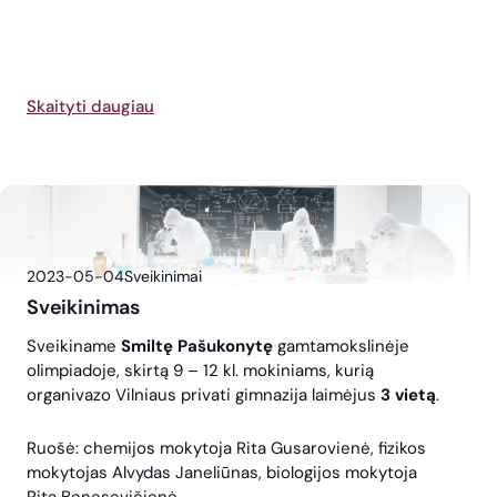
Skaityti daugiau
2023-05-04
Sveikinimai
Sveikinimas
Sveikiname
Smiltę Pašukonytę
gamtamokslinėje
olimpiadoje, skirtą 9 – 12 kl. mokiniams, kurią
organivazo Vilniaus privati gimnazija laimėjus
3 vietą
.
Ruošė: chemijos mokytoja Rita Gusarovienė, fizikos
mokytojas Alvydas Janeliūnas, biologijos mokytoja