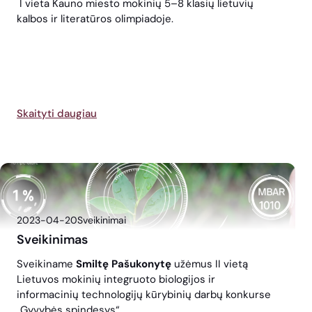
I vieta Kauno miesto mokinių 5–8 klasių lietuvių
kalbos ir literatūros olimpiadoje.
Skaityti daugiau
2023-04-20
Sveikinimai
Sveikinimas
Sveikiname
Smiltę Pašukonytę
užėmus II vietą
Lietuvos mokinių integruoto biologijos ir
informacinių technologijų kūrybinių darbų konkurse
„Gyvybės spindesys“.