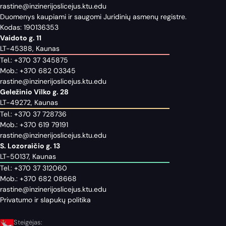
rastine@inzinerijoslicejus.ktu.edu
Duomenys kaupiami ir saugomi Juridinių asmenų registre.
Kodas: 190136353
Vaidoto g. 11
LT-45388, Kaunas
Tel.:
+370 37 345875
Mob.:
+370 682 03345
rastine@inzinerijoslicejus.ktu.edu
Geležinio Vilko g. 28
LT-49272, Kaunas
Tel.:
+370 37 728736
Mob.:
+370 619 79191
rastine@inzinerijoslicejus.ktu.edu
S. Lozoraičio g. 13
LT-50137, Kaunas
Tel.:
+370 37 312060
Mob.:
+370 682 08668
rastine@inzinerijoslicejus.ktu.edu
Privatumo ir slapukų politika
Steigėjas: