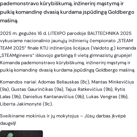
pademonstravo kūrybiškumą, inžinerinį mąstymą ir
puikią komandinę dvasią kurdama įspūdingą Goldbergo
mašiną.
2025 m. gegužės 16 d. LITEXPO parodoje BALTTECHNIKA 2025
vykusiame nacionalinio jaunųjų inžinierių čempionato „STEAM
TEAM 2025“ finale KTU inžinerijos licėjaus (Vaidoto g.) komanda
„STEAMgineers“ iškovojo garbingą II vietą gimnazistų grupėje!
Komanda pademonstravo kūrybiškumą, inžinerinį mąstymą ir
puikią komandinę dvasią kurdama įspūdingą Goldbergo mašiną.
Komandos nariai: Adomas Beliauskas (8c), Mantas Minkevičius
(9a), Gustas Gaurinčikas (9a), Tajus Ratkevičius (9b), Rytis
Lalas (9b), Danielius Kantanavičius (9b), Lukas Vengras (9b),
Liberta Jakimonytė (9c).
Sveikiname mokinius ir jų mokytojus – Jūsų darbas įkvėpė
daugelį!