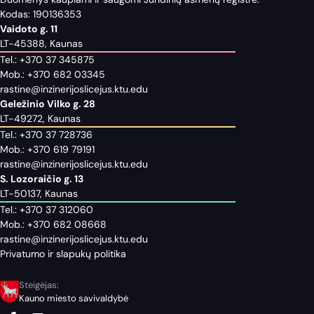
Kodas: 190136353
Vaidoto g. 11
LT-45388, Kaunas
Tel.:
+370 37 345875
Mob.:
+370 682 03345
rastine@inzinerijoslicejus.ktu.edu
Geležinio Vilko g. 28
LT-49272, Kaunas
Tel.:
+370 37 728736
Mob.:
+370 619 79191
rastine@inzinerijoslicejus.ktu.edu
S. Lozoraičio g. 13
LT-50137, Kaunas
Tel.:
+370 37 312060
Mob.:
+370 682 08668
rastine@inzinerijoslicejus.ktu.edu
Privatumo ir slapukų politika
Steigėjas:
Kauno miesto savivaldybė