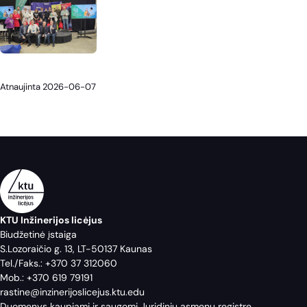
Atnaujinta 2026-06-07
KTU Inžinerijos licėjus
Biudžetinė įstaiga
S.Lozoraičio g. 13, LT-50137 Kaunas
Tel./Faks.:
+370 37 312060
Mob.:
+370 619 79191
rastine@inzinerijoslicejus.ktu.edu
Duomenys kaupiami ir saugomi Juridinių asmenų registre.