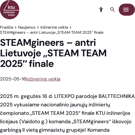
Eiti į turinį
Meni
Pradžia
Naujienos
Inžinerinė veikla
STEAMgineers – antri Lietuvoje ,,STEAM TEAM 2025″ finale
STEAMgineers – antri
Lietuvoje ,,STEAM TEAM
2025″ finale
2025-05-16
Inžinerinė veikla
2025 m. gegužės 16 d. LITEXPO parodoje BALTTECHNIKA
2025 vykusiame nacionalinio jaunųjų inžinierių
čempionato „STEAM TEAM 2025“ finale KTU inžinerijos
licėjaus (Vaidoto g.) komanda „STEAMgineers“ iškovojo
garbingą II vietą gimnazistų grupėje! Komanda