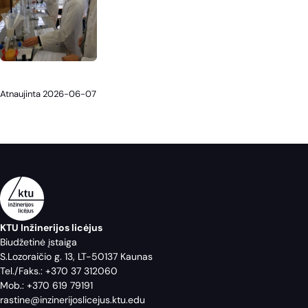
Atnaujinta 2026-06-07
KTU Inžinerijos licėjus
Biudžetinė įstaiga
S.Lozoraičio g. 13, LT-50137 Kaunas
Tel./Faks.:
+370 37 312060
Mob.:
+370 619 79191
rastine@inzinerijoslicejus.ktu.edu