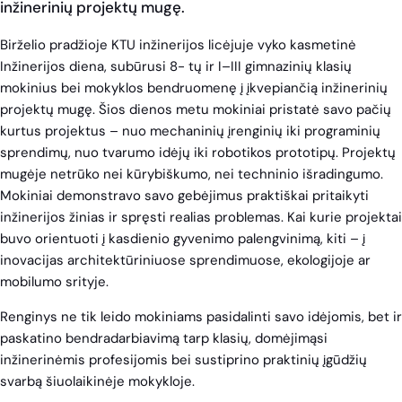
inžinerinių projektų mugę.
Birželio pradžioje KTU inžinerijos licėjuje vyko kasmetinė
Inžinerijos diena, subūrusi 8- tų ir I–III gimnazinių klasių
mokinius bei mokyklos bendruomenę į įkvepiančią inžinerinių
projektų mugę. Šios dienos metu mokiniai pristatė savo pačių
kurtus projektus – nuo mechaninių įrenginių iki programinių
sprendimų, nuo tvarumo idėjų iki robotikos prototipų. Projektų
mugėje netrūko nei kūrybiškumo, nei techninio išradingumo.
Mokiniai demonstravo savo gebėjimus praktiškai pritaikyti
inžinerijos žinias ir spręsti realias problemas. Kai kurie projektai
buvo orientuoti į kasdienio gyvenimo palengvinimą, kiti – į
inovacijas architektūriniuose sprendimuose, ekologijoje ar
mobilumo srityje.
Renginys ne tik leido mokiniams pasidalinti savo idėjomis, bet ir
paskatino bendradarbiavimą tarp klasių, domėjimąsi
inžinerinėmis profesijomis bei sustiprino praktinių įgūdžių
svarbą šiuolaikinėje mokykloje.