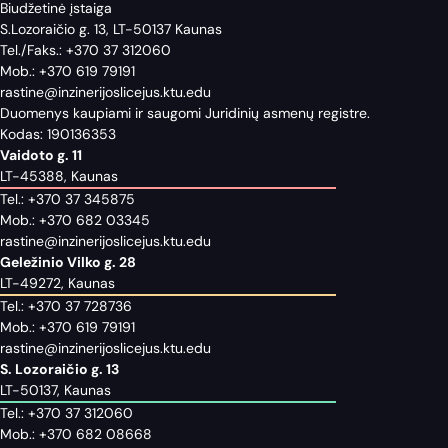
Biudžetinė įstaiga
S.Lozoraičio g. 13, LT-50137 Kaunas
Tel./Faks.:
+370 37 312060
Mob.:
+370 619 79191
rastine@inzinerijoslicejus.ktu.edu
Duomenys kaupiami ir saugomi Juridinių asmenų registre.
Kodas: 190136353
Vaidoto g. 11
LT-45388, Kaunas
Tel.:
+370 37 345875
Mob.:
+370 682 03345
rastine@inzinerijoslicejus.ktu.edu
Geležinio Vilko g. 28
LT-49272, Kaunas
Tel.:
+370 37 728736
Mob.:
+370 619 79191
rastine@inzinerijoslicejus.ktu.edu
S. Lozoraičio g. 13
LT-50137, Kaunas
Tel.:
+370 37 312060
Mob.:
+370 682 08668