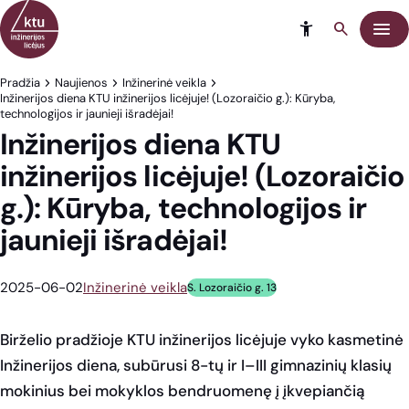
Eiti į turinį
Meni
Pradžia
Naujienos
Inžinerinė veikla
Inžinerijos diena KTU inžinerijos licėjuje! (Lozoraičio g.): Kūryba,
technologijos ir jaunieji išradėjai!
Inžinerijos diena KTU
inžinerijos licėjuje! (Lozoraičio
g.): Kūryba, technologijos ir
jaunieji išradėjai!
2025-06-02
Inžinerinė veikla
S. Lozoraičio g. 13
Birželio pradžioje KTU inžinerijos licėjuje vyko kasmetinė
Inžinerijos diena, subūrusi 8-tų ir I–III gimnazinių klasių
mokinius bei mokyklos bendruomenę į įkvepiančią