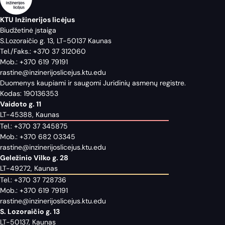
KTU Inžinerijos licėjus
Biudžetinė įstaiga
S.Lozoraičio g. 13, LT-50137 Kaunas
Tel./Faks.:
+370 37 312060
Mob.:
+370 619 79191
rastine@inzinerijoslicejus.ktu.edu
Duomenys kaupiami ir saugomi Juridinių asmenų registre.
Kodas: 190136353
Vaidoto g. 11
LT-45388, Kaunas
Tel.:
+370 37 345875
Mob.:
+370 682 03345
rastine@inzinerijoslicejus.ktu.edu
Geležinio Vilko g. 28
LT-49272, Kaunas
Tel.:
+370 37 728736
Mob.:
+370 619 79191
rastine@inzinerijoslicejus.ktu.edu
S. Lozoraičio g. 13
LT-50137, Kaunas