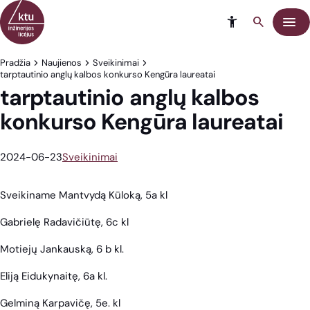
Eiti į turinį
Meni
Pradžia
Naujienos
Sveikinimai
tarptautinio anglų kalbos konkurso Kengūra laureatai
tarptautinio anglų kalbos
konkurso Kengūra laureatai
2024-06-23
Sveikinimai
Sveikiname Mantvydą Kūloką, 5a kl
Gabrielę Radavičiūtę, 6c kl
Motiejų Jankauską, 6 b kl.
Eliją Eidukynaitę, 6a kl.
Gelminą Karpavičę, 5e. kl