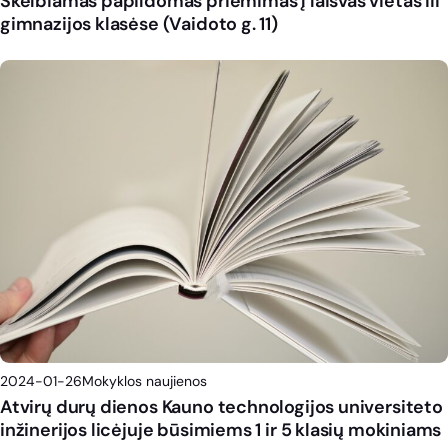
Skelbiamas papildomas priėmimas į laisvas vietas III
gimnazijos klasėse (Vaidoto g. 11)
2024-01-26
Mokyklos naujienos
Atvirų durų dienos Kauno technologijos universiteto
inžinerijos licėjuje būsimiems 1 ir 5 klasių mokiniams