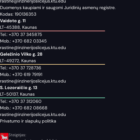
rastine@inzinerijoslicejus.ktu.edu
Duomenys kaupiami ir saugomi Juridinių asmenų registre.
Kodas: 190136353
Vaidoto g. 11
LT-45388, Kaunas
Tel.:
+370 37 345875
Mob.:
+370 682 03345
rastine@inzinerijoslicejus.ktu.edu
Geležinio Vilko g. 28
LT-49272, Kaunas
Tel.:
+370 37 728736
Mob.:
+370 619 79191
rastine@inzinerijoslicejus.ktu.edu
S. Lozoraičio g. 13
LT-50137, Kaunas
Tel.:
+370 37 312060
Mob.:
+370 682 08668
rastine@inzinerijoslicejus.ktu.edu
Privatumo ir slapukų politika
Steigėjas: