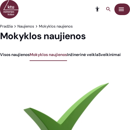
Eiti į turinį
Meni
Pradžia
Naujienos
Mokyklos naujienos
Mokyklos naujienos
Visos naujienos
Mokyklos naujienos
Inžinerinė veikla
Sveikinimai