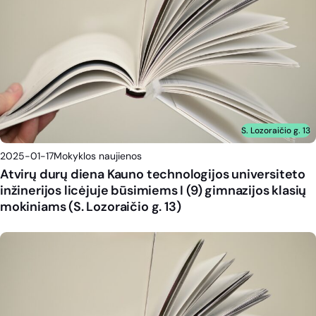
S. Lozoraičio g. 13
2025-01-17
Mokyklos naujienos
Atvirų durų diena Kauno technologijos universiteto
inžinerijos licėjuje būsimiems I (9) gimnazijos klasių
mokiniams (S. Lozoraičio g. 13)