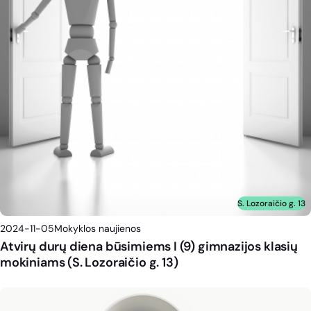
S. Lozoraičio g. 13
2024-11-05
Mokyklos naujienos
Atvirų durų diena būsimiems I (9) gimnazijos klasių
mokiniams (S. Lozoraičio g. 13)