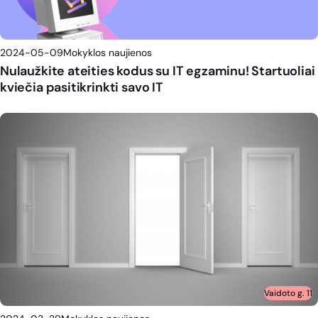
2024-05-09
Mokyklos naujienos
Nulaužkite ateities kodus su IT egzaminu! Startuoliai
kviečia pasitikrinkti savo IT
Vaidoto g. 11