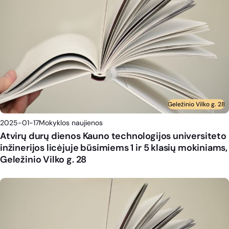
Geležinio Vilko g. 28
2025-01-17
Mokyklos naujienos
Atvirų durų dienos Kauno technologijos universiteto
inžinerijos licėjuje būsimiems 1 ir 5 klasių mokiniams,
Geležinio Vilko g. 28