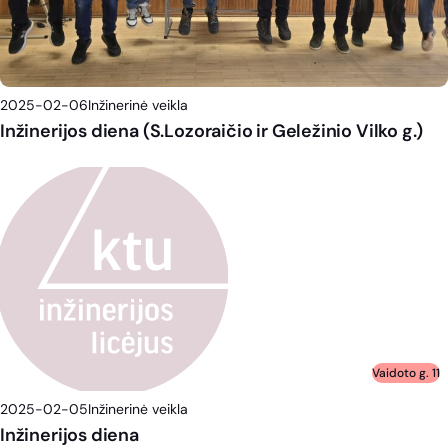
2025-02-06
Inžinerinė veikla
Inžinerijos diena (S.Lozoraičio ir Geležinio Vilko g.)
Vaidoto g. 11
2025-02-05
Inžinerinė veikla
Inžinerijos diena