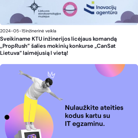
2024-05-15
Inžinerinė veikla
Sveikiname KTU inžinerijos licėjaus komandą
,,PropRush” šalies mokinių konkurse „CanSat
Lietuva“ laimėjusią I vietą!