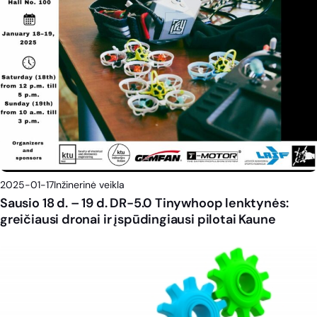
2025-01-17
Inžinerinė veikla
Sausio 18 d. – 19 d. DR-5.0 Tinywhoop lenktynės:
greičiausi dronai ir įspūdingiausi pilotai Kaune