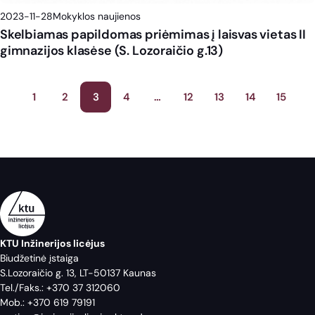
2023-11-28
Mokyklos naujienos
Skelbiamas papildomas priėmimas į laisvas vietas II
gimnazijos klasėse (S. Lozoraičio g.13)
Įrašų
1
2
3
4
…
12
13
14
15
puslapiavimas
KTU Inžinerijos licėjus
Biudžetinė įstaiga
S.Lozoraičio g. 13, LT-50137 Kaunas
Tel./Faks.:
+370 37 312060
Mob.:
+370 619 79191