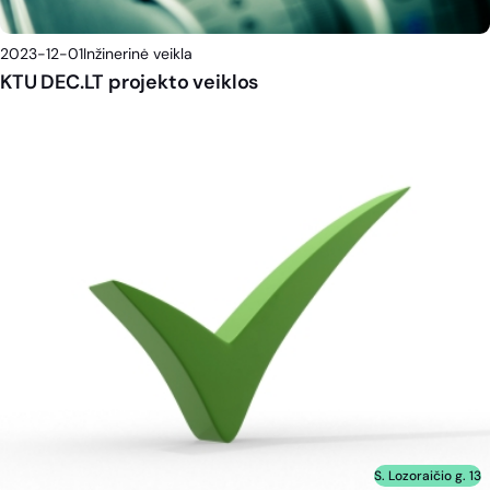
2023-12-01
Inžinerinė veikla
KTU DEC.LT projekto veiklos
S. Lozoraičio g. 13