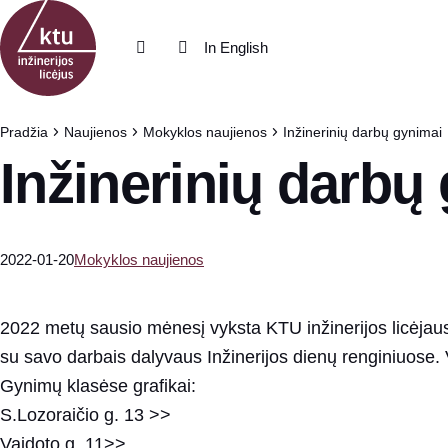
Eiti į turinį
In English
Pradžia
Naujienos
Mokyklos naujienos
Inžinerinių darbų gynimai
Inžinerinių darbų
2022-01-20
Mokyklos naujienos
2022 metų sausio mėnesį vyksta KTU inžinerijos licėjaus
su savo darbais dalyvaus Inžinerijos dienų renginiuose.
Gynimų klasėse grafikai:
S.Lozoraičio g. 13 >>
Vaidoto g. 11>>