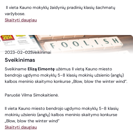
II vieta Kauno mokyklų žaidynių pradinių klasių šachmatų
varžybose.
Skaityti daugiau
2023-02-02
Sveikinimai
Sveikinimas
Sveikiname
Elizą Eimontę
užėmus II vietą Kauno miesto
bendrojo ugdymo mokyklų 5-8 klasių mokinių užsienio (anglų)
kalbos meninio skaitymo konkurse „Blow, blow the winter wind”.
Paruošė Vilma Simokaitienė.
II vieta Kauno miesto bendrojo ugdymo mokyklų 5-8 klasių
mokinių užsienio (anglų) kalbos meninio skaitymo konkurse
„Blow, blow the winter wind”
Skaityti daugiau