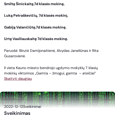
Smiltę Šinickaitę,7d klasės mokinę,
Luką Petraškevičių, 7d klasės mokinį,
Gabiją Valančiūtę,7d klasės mokinę,
Urtę Vasiliauskaitę 7d klasės mokinę.
Paruošė: Birutė Damijonaitienė, Alvydas Janeliūnas ir Rita
Gusarovienė.
II vieta Kauno miesto bendrojo ugdymo mokyklų 7 klasių
mokinių viktorinos „Gamta – žmogui, gamta – ateičiai”
Skaityti daugiau
2022-12-12
Sveikinimai
Sveikinimas