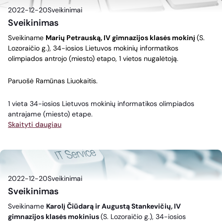
2022-12-20
Sveikinimai
Sveikinimas
Sveikiname
Marių Petrauską, IV gimnazijos klasės mokinį
(S.
Lozoraičio g.), 34-iosios Lietuvos mokinių informatikos
olimpiados antrojo (miesto) etapo, 1 vietos nugalėtoją.
Paruošė Ramūnas Liuokaitis.
1 vieta 34-iosios Lietuvos mokinių informatikos olimpiados
antrajame (miesto) etape.
Skaityti daugiau
2022-12-20
Sveikinimai
Sveikinimas
Sveikiname
Karolį Čiūdarą ir Augustą Stankevičių
,
IV
gimnazijos klasės mokinius
(S. Lozoraičio g.), 34-iosios