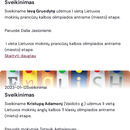
Sveikinimas
Sveikiname
Ievą Gruodytę
užėmus I vietą Lietuvos
mokinių
prancūzų
kalbos olimpiados antrame (miesto) etape.
Paruošė Dalia Jasionienė.
I vieta Lietuvos mokinių
prancūzų
kalbos olimpiados antrame
(miesto) etape.
Skaityti daugiau
2023-01-12
Sveikinimai
Sveikinimas
Sveikiname
Kristupą Adamonį
(Vaidoto g.) užėmus II vietą
Lietuvos mokinių anglų kalbos 11 klasių olimpiados antrame
(mieto) etape.
Paruošė mokytoja Tatevik Aghajanyan.