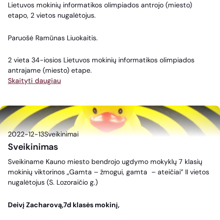
Lietuvos mokinių informatikos olimpiados antrojo (miesto)
etapo, 2 vietos nugalėtojus.
Paruošė Ramūnas Liuokaitis.
2 vieta 34-iosios Lietuvos mokinių informatikos olimpiados
antrajame (miesto) etape.
Skaityti daugiau
2022-12-13
Sveikinimai
Sveikinimas
Sveikiname Kauno miesto bendrojo ugdymo mokyklų 7 klasių
mokinių viktorinos „Gamta – žmogui, gamta – ateičiai” II vietos
nugalėtojus (S. Lozoraičio g.)
Deivį Zacharovą,7d klasės mokinį,