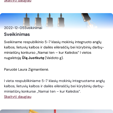
Skaityti daugiau
2022-12-05
Sveikinimai
Sveikinimas
Sveikiname respublikinio 5-7 klasių mokinių integruoto anglų
kalbos, lietuvių kalbos ir dailės eilėraščių bei kūrybinių darbų-
miniatiūrų konkurso ,,Namai ten – kur Kalėdos“ I vietos
nugalėtoją
Ūlą Juotkutę
(Vaidoto g).
Paruošė Laura Zigmantienė.
I vieta respublikiniame 5-7 klasių mokinių integruotame anglų
kalbos, lietuvių kalbos ir dailės eilėraščių bei kūrybinių darbų-
miniatiūrų konkurse ,,Namai ten – kur Kalėdos“.
Skaityti daugiau