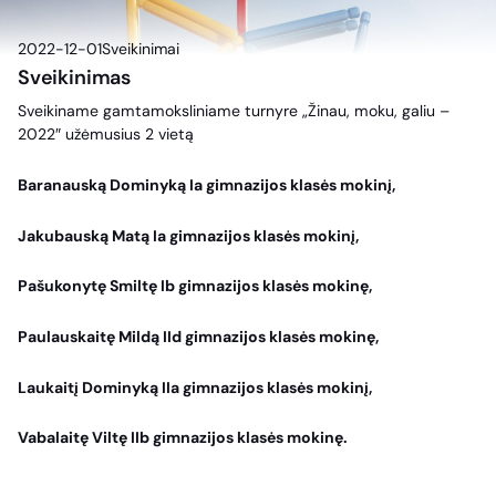
2022-12-01
Sveikinimai
Sveikinimas
Sveikiname gamtamoksliniame turnyre „Žinau, moku, galiu –
2022″ užėmusius 2 vietą
Baranauską Dominyką Ia gimnazijos klasės mokinį,
Jakubauską Matą Ia gimnazijos klasės mokinį,
Pašukonytę Smiltę Ib gimnazijos klasės mokinę,
Paulauskaitę Mildą IId gimnazijos klasės mokinę,
Laukaitį Dominyką IIa gimnazijos klasės mokinį,
Vabalaitę Viltę IIb gimnazijos klasės mokinę.