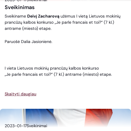
Sveikinimas
Sveikiname
Deivį Zacharovą
užėmus I vietą Lietuvos mokinių
prancūzų kalbos konkurso „
Je
parle
francais et toi?“ (7 kl.)
antrame (miesto) etape.
Paruošė Dalia Jasionienė.
I vieta Lietuvos mokinių prancūzų kalbos konkurso
„
Je
parle
francais et toi?“ (7 kl.) antrame (miesto) etape.
Skaityti daugiau
2023-01-17
Sveikinimai