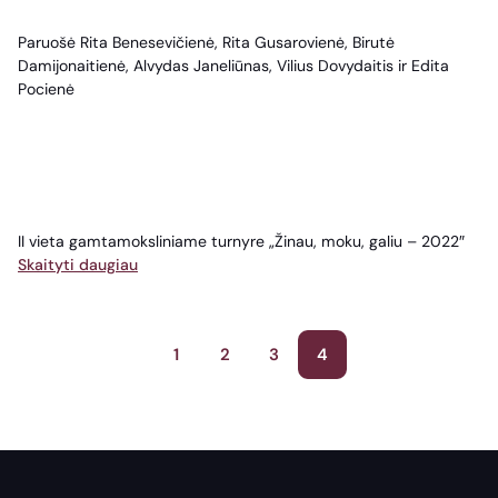
Paruošė Rita Benesevičienė, Rita Gusarovienė, Birutė
Damijonaitienė, Alvydas Janeliūnas, Vilius Dovydaitis ir Edita
Pocienė
II vieta gamtamoksliniame turnyre „Žinau, moku, galiu – 2022″
Skaityti daugiau
Įrašų
1
2
3
4
puslapiavimas