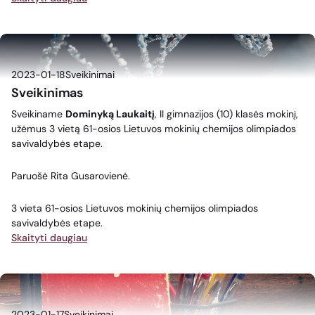
2023-01-18
Sveikinimai
Sveikinimas
Sveikiname
Dominyką Laukaitį
, II gimnazijos (10) klasės mokinį,
užėmus 3 vietą 61-osios Lietuvos mokinių chemijos olimpiados
savivaldybės etape.
Paruošė Rita Gusarovienė.
3 vieta 61-osios Lietuvos mokinių chemijos olimpiados
savivaldybės etape.
Skaityti daugiau
2023-01-17
Sveikinimai