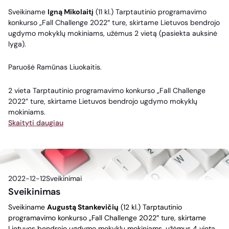
Sveikiname
Igną Mikolaitį
(11 kl.) Tarptautinio programavimo
konkurso „Fall Challenge 2022″ ture, skirtame Lietuvos bendrojo
ugdymo mokyklų mokiniams, užėmus 2 vietą (pasiekta auksinė
lyga).
Paruošė Ramūnas Liuokaitis.
2 vieta Tarptautinio programavimo konkurso „Fall Challenge
2022” ture, skirtame Lietuvos bendrojo ugdymo mokyklų
mokiniams.
Skaityti daugiau
2022-12-12
Sveikinimai
Sveikinimas
Sveikiname
Augustą Stankevičių
(12 kl.) Tarptautinio
programavimo konkurso „Fall Challenge 2022″ ture, skirtame
Lietuvos bendrojo ugdymo mokyklų mokiniams, užėmus 4 vietą