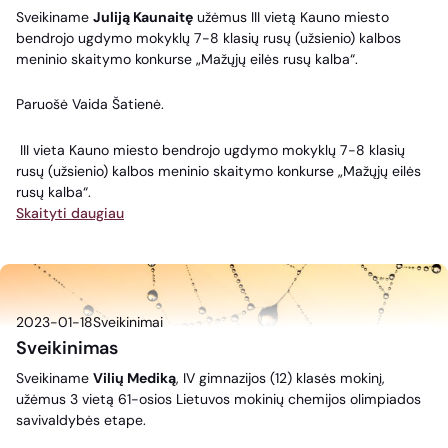
Sveikiname
Juliją Kaunaitę
užėmus III vietą Kauno miesto
bendrojo ugdymo mokyklų 7-8 klasių rusų (užsienio) kalbos
meninio skaitymo konkurse „Mažųjų eilės rusų kalba“.
Paruošė Vaida Šatienė.
III vieta Kauno miesto bendrojo ugdymo mokyklų 7-8 klasių
rusų (užsienio) kalbos meninio skaitymo konkurse „Mažųjų eilės
rusų kalba“.
Skaityti daugiau
2023-01-18
Sveikinimai
Sveikinimas
Sveikiname
Vilių Mediką
, IV gimnazijos (12) klasės mokinį,
užėmus 3 vietą 61-osios Lietuvos mokinių chemijos olimpiados
savivaldybės etape.