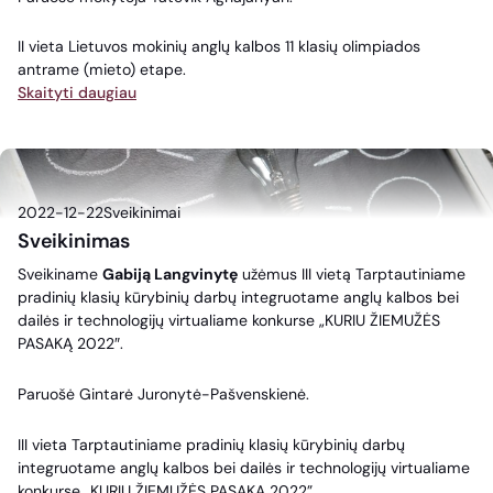
II vieta Lietuvos mokinių anglų kalbos 11 klasių olimpiados
antrame (mieto) etape.
Skaityti daugiau
2022-12-22
Sveikinimai
Sveikinimas
Sveikiname
Gabiją Langvinytę
užėmus III vietą Tarptautiniame
pradinių klasių kūrybinių darbų integruotame anglų kalbos bei
dailės ir technologijų virtualiame konkurse „KURIU ŽIEMUŽĖS
PASAKĄ 2022″.
Paruošė Gintarė Juronytė-Pašvenskienė.
III vieta Tarptautiniame pradinių klasių kūrybinių darbų
integruotame anglų kalbos bei dailės ir technologijų virtualiame
konkurse „KURIU ŽIEMUŽĖS PASAKA 2022”.