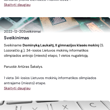
Skaityti daugiau
2022-12-20
Sveikinimai
Sveikinimas
Sveikiname
Dominyką Laukaitį, II gimnazijos klasės mokinį
(S.
Lozoraičio g.), 34-iosios Lietuvos mokinių informatikos
olimpiados antrojo (miesto) etapo, 1 vietos nugalėtoją.
Paruošė Artūras Šakalys.
1 vieta 34-iosios Lietuvos mokinių informatikos olimpiados
antrajame (miesto) etape.
Skaityti daugiau