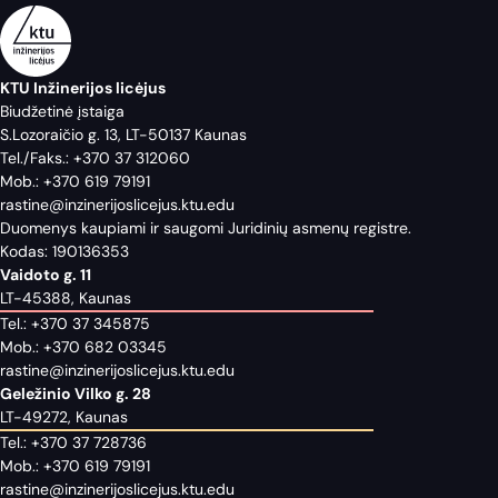
KTU Inžinerijos licėjus
Biudžetinė įstaiga
S.Lozoraičio g. 13, LT-50137 Kaunas
Tel./Faks.:
+370 37 312060
Mob.:
+370 619 79191
rastine@inzinerijoslicejus.ktu.edu
Duomenys kaupiami ir saugomi Juridinių asmenų registre.
Kodas: 190136353
Vaidoto g. 11
LT-45388, Kaunas
Tel.:
+370 37 345875
Mob.:
+370 682 03345
rastine@inzinerijoslicejus.ktu.edu
Geležinio Vilko g. 28
LT-49272, Kaunas
Tel.:
+370 37 728736
Mob.:
+370 619 79191
rastine@inzinerijoslicejus.ktu.edu