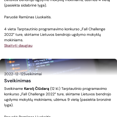
(pasiekta sidabrinė lyga).
Paruošė Ramūnas Liuokaitis.
4 vieta Tarptautinio programavimo konkurso „Fall Challenge
2022″ ture, skirtame Lietuvos bendrojo ugdymo mokyklų
mokiniams.
Skaityti daugiau
2022-12-12
Sveikinimai
Sveikinimas
Sveikiname
Karolį Čiūdarą
(12 kl.) Tarptautinio programavimo
konkurso „Fall Challenge 2022″ ture, skirtame Lietuvos bendrojo
ugdymo mokyklų mokiniams, užėmus 9 vietą (pasiekta bronzinė
lyga).
Paruošė Ramūnas Liuokaitis.