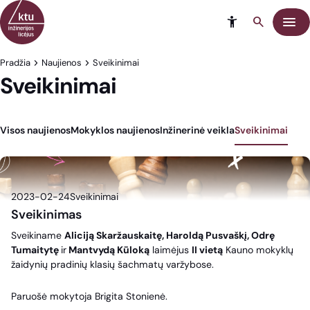
Eiti į turinį
Meni
Pradžia
Naujienos
Sveikinimai
Sveikinimai
Visos naujienos
Mokyklos naujienos
Inžinerinė veikla
Sveikinimai
2023-02-24
Sveikinimai
Sveikinimas
Sveikiname
Aliciją Skaržauskaitę, Haroldą Pusvaškį, Odrę
Tumaitytę
ir
Mantvydą Kūloką
laimėjus
II vietą
Kauno mokyklų
žaidynių pradinių klasių šachmatų varžybose.
Paruošė mokytoja Brigita Stonienė.