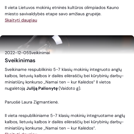
II vieta Lietuvos mokinių etninės kultūros olimpiados Kauno
miesto savivaldybės etape savo amžiaus grupėje.
Skaityti daugiau
2022-12-05
Sveikinimai
Sveikinimas
Sveikiname respublikinio 5-7 klasių mokinių integruoto anglų
kalbos, lietuvių kalbos ir dailės eilėraščių bei kūrybinių darbų-
miniatiūrų konkurso ,,Namai ten – kur Kalėdos“ II vietos
nugalėtoją
Juliją Palionytę
(Vaidoto g).
Paruošė Laura Zigmantienė.
II vieta respublikiniame 5-7 klasių mokinių integruotame anglų
kalbos, lietuvių kalbos ir dailės eilėraščių bei kūrybinių darbų-
miniatiūrų konkurse ,,Namai ten – kur Kalėdos“.