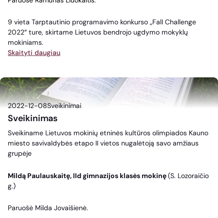
9 vieta Tarptautinio programavimo konkurso „Fall Challenge
2022″ ture, skirtame Lietuvos bendrojo ugdymo mokyklų
mokiniams.
Skaityti daugiau
2022-12-08
Sveikinimai
Sveikinimas
Sveikiname Lietuvos mokinių etninės kultūros olimpiados Kauno
miesto savivaldybės etapo II vietos nugalėtoją savo amžiaus
grupėje
Mildą Paulauskaitę, IId gimnazijos klasės mokinę
(S. Lozoraičio
g.)
Paruošė Milda Jovaišienė.