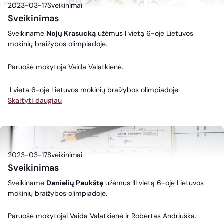
2023-03-17
Sveikinimai
Sveikinimas
Sveikiname
Nojų Krasucką
užėmus I vietą 6-oje Lietuvos
mokinių braižybos olimpiadoje.
Paruošė mokytoja Vaida Valatkienė.
I vieta 6-oje Lietuvos mokinių braižybos olimpiadoje.
Skaityti daugiau
2023-03-17
Sveikinimai
Sveikinimas
Sveikiname
Danielių Paukštę
užėmus III vietą 6-oje Lietuvos
mokinių braižybos olimpiadoje.
Paruošė mokytojai Vaida Valatkienė ir Robertas Andriuška.