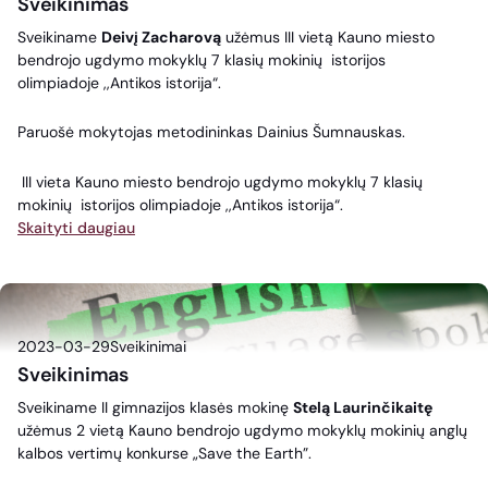
Sveikinimas
Sveikiname
Deivį Zacharovą
užėmus III vietą Kauno miesto
bendrojo ugdymo mokyklų 7 klasių mokinių istorijos
olimpiadoje ,,Antikos istorija“.
Paruošė mokytojas metodininkas Dainius Šumnauskas.
III vieta Kauno miesto bendrojo ugdymo mokyklų 7 klasių
mokinių istorijos olimpiadoje ,,Antikos istorija“.
Skaityti daugiau
2023-03-29
Sveikinimai
Sveikinimas
Sveikiname II gimnazijos klasės mokinę
Stelą Laurinčikaitę
užėmus 2 vietą Kauno bendrojo ugdymo mokyklų mokinių anglų
kalbos vertimų konkurse „Save the Earth”.