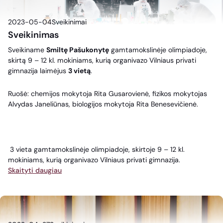
2023-05-04
Sveikinimai
Sveikinimas
Sveikiname
Smiltę Pašukonytę
gamtamokslinėje olimpiadoje,
skirtą 9 – 12 kl. mokiniams, kurią organivazo Vilniaus privati
gimnazija laimėjus
3 vietą
.
Ruošė: chemijos mokytoja Rita Gusarovienė, fizikos mokytojas
Alvydas Janeliūnas, biologijos mokytoja Rita Benesevičienė.
3 vieta gamtamokslinėje olimpiadoje, skirtoje 9 – 12 kl.
mokiniams, kurią organivazo Vilniaus privati gimnazija.
Skaityti daugiau