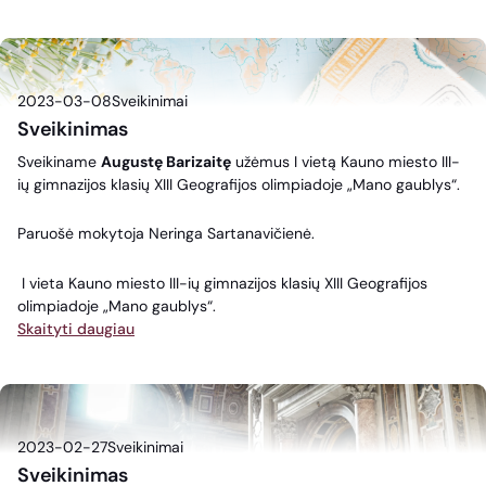
2023-03-08
Sveikinimai
Sveikinimas
Sveikiname
Augustę Barizaitę
užėmus I vietą Kauno miesto III-
ių gimnazijos klasių XIII Geografijos olimpiadoje „Mano gaublys“.
Paruošė mokytoja Neringa Sartanavičienė.
I vieta Kauno miesto III-ių gimnazijos klasių XIII Geografijos
olimpiadoje „Mano gaublys“.
Skaityti daugiau
2023-02-27
Sveikinimai
Sveikinimas