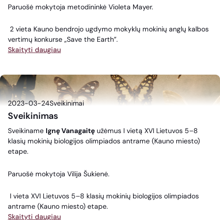
Paruošė mokytoja metodininkė Violeta Mayer.
2 vieta Kauno bendrojo ugdymo mokyklų mokinių anglų kalbos
vertimų konkurse „Save the Earth”.
Skaityti daugiau
2023-03-24
Sveikinimai
Sveikinimas
Sveikiname
Ignę Vanagaitę
užėmus I vietą XVI Lietuvos 5–8
klasių mokinių biologijos olimpiados antrame (Kauno miesto)
etape.
Paruošė mokytoja Vilija Šukienė.
I vieta XVI Lietuvos 5–8 klasių mokinių biologijos olimpiados
antrame (Kauno miesto) etape.
Skaityti daugiau