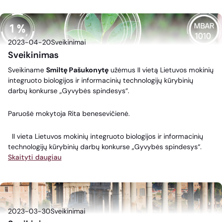
2023-04-20
Sveikinimai
Sveikinimas
Sveikiname
Smiltę Pašukonytę
užėmus II vietą Lietuvos mokinių
integruoto biologijos ir informacinių technologijų kūrybinių
darbų konkurse „Gyvybės spindesys“.
Paruošė mokytoja Rita benesevičienė.
II vieta Lietuvos mokinių integruoto biologijos ir informacinių
technologijų kūrybinių darbų konkurse „Gyvybės spindesys“.
Skaityti daugiau
2023-03-30
Sveikinimai