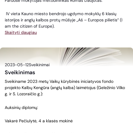
Paruošė mokytojas metodininkas Romas Daujotas.
IV vieta Kauno miesto bendrojo ugdymo mokyklų 6 klasių
istorijos ir anglų kalbos protų mūšyje „
Aš
– Europos pilietis“ (I
am the citizen of Europe).
Skaityti daugiau
2023-05-12
Sveikinimai
Sveikinimas
Sveikiname 2023 metų Vaikų kūrybinės iniciatyvos fondo
projekto Kalbų Kengūra (anglų kalba) laimėtojus (Geležinio Vilko
g. ir S. Lozoraičio g.):
Auksinių diplomų:
Vakarė Pečiulytė, 4 a klasės mokinė