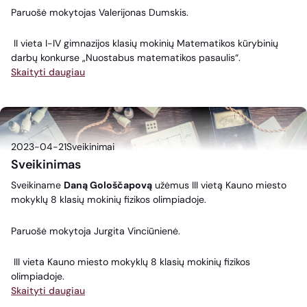
Paruošė mokytojas Valerijonas Dumskis.
II vieta I-IV gimnazijos klasių mokinių Matematikos kūrybinių
darbų konkurse „Nuostabus matematikos pasaulis“.
Skaityti daugiau
2023-04-21
Sveikinimai
Sveikinimas
Sveikiname
Daną Gološčapovą
užėmus III vietą Kauno miesto
mokyklų 8 klasių mokinių fizikos olimpiadoje.
Paruošė mokytoja Jurgita Vinciūnienė.
III vieta Kauno miesto mokyklų 8 klasių mokinių fizikos
olimpiadoje.
Skaityti daugiau