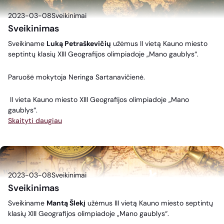
2023-03-08
Sveikinimai
Sveikinimas
Sveikiname
Luką Petraškevičių
užėmus II vietą Kauno miesto
septintų klasių XIII Geografijos olimpiadoje „Mano gaublys“.
Paruošė mokytoja Neringa Sartanavičienė.
II vieta Kauno miesto XIII Geografijos olimpiadoje „Mano
gaublys“.
Skaityti daugiau
2023-03-08
Sveikinimai
Sveikinimas
Sveikiname
Mantą Šlekį
užėmus III vietą Kauno miesto septintų
klasių XIII Geografijos olimpiadoje „Mano gaublys“.