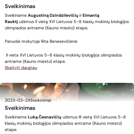
Sveikinimas
Sveikiname
Augustiną Dzindzilevičių
ir
Eimantą
Rauktį
užėmus II vietą XVI Lietuvos 5–8 klasių mokinių biologijos
olimpiados antrame (Kauno miesto) etape.
Paruošė mokytoja Rita Benesevičienė.
II vieta XVI Lietuvos 5–8 klasių mokinių biologijos olimpiados
antrame (Kauno miesto) etape.
Skaityti daugiau
2023-03-24
Sveikinimai
Sveikinimas
Sveikiname
Luką Česnavičių
užėmus III vietą XVI Lietuvos 5–8
klasių mokinių biologijos olimpiados antrame (Kauno miesto)
etape.