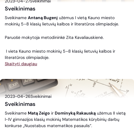
2023-04-27
Sveikinimai
Sveikinimas
Sveikiname
Antaną Bugenį
užėmus I vietą Kauno miesto
mokinių 5–8 klasių lietuvių kalbos ir literatūros olimpiadoje.
Paruošė mokytoja metodininkė Zita Kavaliauskienė.
I vieta Kauno miesto mokinių 5–8 klasių lietuvių kalbos ir
literatūros olimpiadoje.
Skaityti daugiau
2023-04-26
Sveikinimai
Sveikinimas
Sveikiname
Matą Zeigo
ir
Dominyką Rakauską
užėmus II vietą
I-IV gimnazijos klasių mokinių Matematikos kūrybinių darbų
konkurse „Nuostabus matematikos pasaulis“.