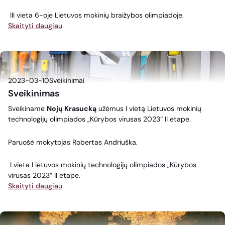
III vieta 6-oje Lietuvos mokinių braižybos olimpiadoje.
Skaityti daugiau
2023-03-10
Sveikinimai
Sveikinimas
Sveikiname
Nojų Krasucką
užėmus I vietą Lietuvos mokinių
technologijų olimpiados „Kūrybos virusas 2023“ II etape.
Paruošė mokytojas Robertas Andriuška.
I vieta Lietuvos mokinių technologijų olimpiados „Kūrybos
virusas 2023“ II etape.
Skaityti daugiau