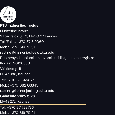
KTU Inžinerijos licėjus
Biudžetinė įstaiga
S.Lozoraičio g. 13, LT-50137 Kaunas
Tel./Faks.:
+370 37 312060
Mob.:
+370 619 79191
rastine@inzinerijoslicejus.ktu.edu
Duomenys kaupiami ir saugomi Juridinių asmenų registre.
Kodas: 190136353
Vaidoto g. 11
LT-45388, Kaunas
Tel.:
+370 37 345875
Mob.:
+370 682 03345
rastine@inzinerijoslicejus.ktu.edu
Geležinio Vilko g. 28
LT-49272, Kaunas
Tel.:
+370 37 728736
Mob.:
+370 619 79191