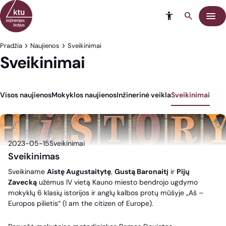
Eiti į turinį
Meni
Pradžia
Naujienos
Sveikinimai
Sveikinimai
Visos naujienos
Mokyklos naujienos
Inžinerinė veikla
Sveikinimai
2023-05-15
Sveikinimai
Sveikinimas
Sveikiname
Aistę Augustaitytę
,
Gustą Baronaitį
ir
Pijų
Zavecką
užėmus IV vietą Kauno miesto bendrojo ugdymo
mokyklų 6 klasių istorijos ir anglų kalbos protų mūšyje „
Aš
–
Europos pilietis“ (I am the citizen of Europe).