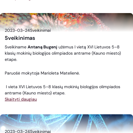
2023-03-24
Sveikinimai
Sveikinimas
Sveikiname
Antaną Bugenį
užėmus I vietą XVI Lietuvos 5–8
klasių mokinių biologijos olimpiados antrame (Kauno miesto)
etape.
Paruošė mokytoja Marioleta Matelienė.
I vieta XVI Lietuvos 5–8 klasių mokinių biologijos olimpiados
antrame (Kauno miesto) etape.
Skaityti daugiau
2023-03-24
Sveikinimai