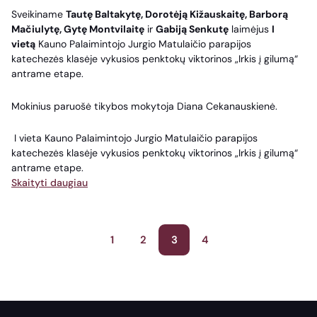
Sveikiname
Tautę Baltakytę, Dorotėją Kižauskaitę, Barborą
Mačiulytę, Gytę Montvilaitę
ir
Gabiją Senkutę
laimėjus
I
vietą
Kauno Palaimintojo Jurgio Matulaičio parapijos
katechezės klasėje vykusios penktokų viktorinos „Irkis į gilumą“
antrame etape.
Mokinius paruošė tikybos mokytoja Diana Cekanauskienė.
I vieta Kauno Palaimintojo Jurgio Matulaičio parapijos
katechezės klasėje vykusios penktokų viktorinos „Irkis į gilumą“
antrame etape.
Skaityti daugiau
Įrašų
1
2
3
4
puslapiavimas