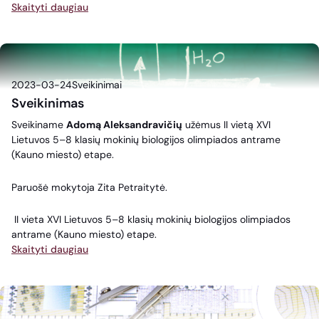
Skaityti daugiau
2023-03-24
Sveikinimai
Sveikinimas
Sveikiname
Adomą Aleksandravičių
užėmus II vietą XVI
Lietuvos 5–8 klasių mokinių biologijos olimpiados antrame
(Kauno miesto) etape.
Paruošė mokytoja Zita Petraitytė.
II vieta XVI Lietuvos 5–8 klasių mokinių biologijos olimpiados
antrame (Kauno miesto) etape.
Skaityti daugiau