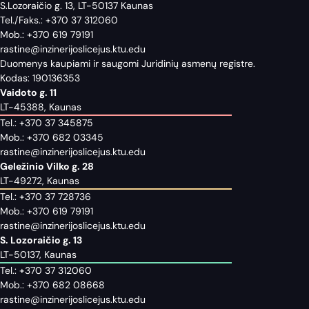
S.Lozoraičio g. 13, LT-50137 Kaunas
Tel./Faks.:
+370 37 312060
Mob.:
+370 619 79191
rastine@inzinerijoslicejus.ktu.edu
Duomenys kaupiami ir saugomi Juridinių asmenų registre.
Kodas: 190136353
Vaidoto g. 11
LT-45388, Kaunas
Tel.:
+370 37 345875
Mob.:
+370 682 03345
rastine@inzinerijoslicejus.ktu.edu
Geležinio Vilko g. 28
LT-49272, Kaunas
Tel.:
+370 37 728736
Mob.:
+370 619 79191
rastine@inzinerijoslicejus.ktu.edu
S. Lozoraičio g. 13
LT-50137, Kaunas
Tel.:
+370 37 312060
Mob.:
+370 682 08668
rastine@inzinerijoslicejus.ktu.edu