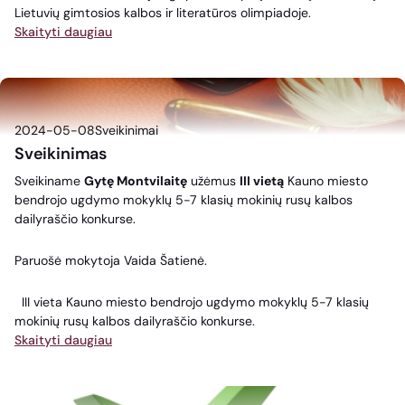
Lietuvių gimtosios kalbos ir literatūros olimpiadoje.
Skaityti daugiau
2024-05-08
Sveikinimai
Sveikinimas
Sveikiname
Gytę Montvilaitę
užėmus
III vietą
Kauno miesto
bendrojo ugdymo mokyklų 5-7 klasių mokinių rusų kalbos
dailyraščio konkurse.
Paruošė mokytoja Vaida Šatienė.
III vieta Kauno miesto bendrojo ugdymo mokyklų 5-7 klasių
mokinių rusų kalbos dailyraščio konkurse.
Skaityti daugiau