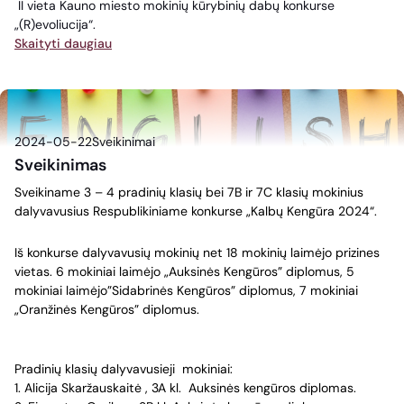
II vieta Kauno miesto mokinių kūrybinių dabų konkurse
„(R)evoliucija“.
Skaityti daugiau
2024-05-22
Sveikinimai
Sveikinimas
Sveikiname 3 – 4 pradinių klasių bei 7B ir 7C klasių mokinius
dalyvavusius Respublikiniame konkurse „Kalbų Kengūra 2024“.
Iš konkurse dalyvavusių mokinių net 18 mokinių laimėjo prizines
vietas. 6 mokiniai laimėjo „Auksinės Kengūros” diplomus, 5
mokiniai laimėjo”Sidabrinės Kengūros” diplomus, 7 mokiniai
„Oranžinės Kengūros” diplomus.
Pradinių klasių dalyvavusieji mokiniai:
1. Alicija Skaržauskaitė , 3A kl. Auksinės kengūros diplomas.