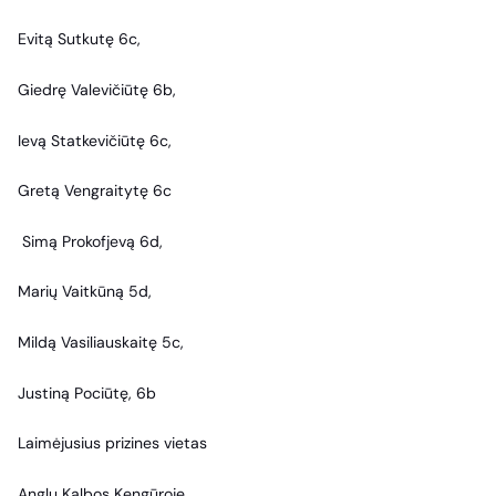
Evitą Sutkutę 6c,
Giedrę Valevičiūtę 6b,
Ievą Statkevičiūtę 6c,
Gretą Vengraitytę 6c
Simą Prokofjevą 6d,
Marių Vaitkūną 5d,
Mildą Vasiliauskaitę 5c,
Justiną Pociūtę, 6b
Laimėjusius prizines vietas
Anglų Kalbos Kengūroje