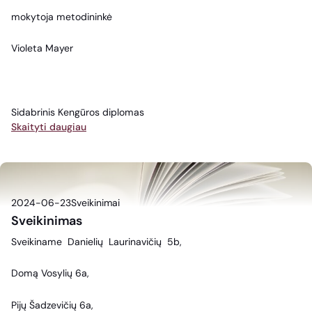
mokytoja metodininkė
Violeta Mayer
Sidabrinis Kengūros diplomas
Skaityti daugiau
2024-06-23
Sveikinimai
Sveikinimas
Sveikiname Danielių Laurinavičių 5b,
Domą Vosylių 6a,
Pijų Šadzevičių 6a,