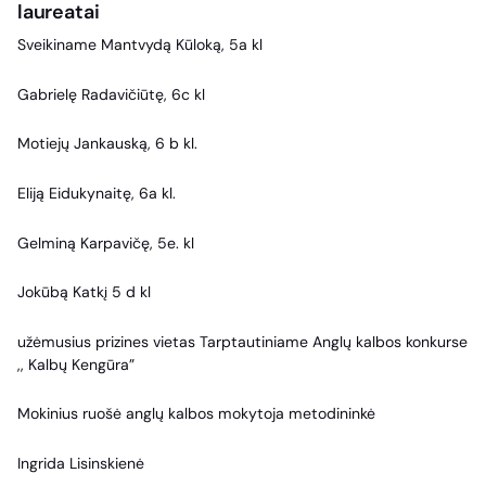
laureatai
Sveikiname Mantvydą Kūloką, 5a kl
Gabrielę Radavičiūtę, 6c kl
Motiejų Jankauską, 6 b kl.
Eliją Eidukynaitę, 6a kl.
Gelminą Karpavičę, 5e. kl
Jokūbą Katkį 5 d kl
užėmusius prizines vietas Tarptautiniame Anglų kalbos konkurse
,, Kalbų Kengūra”
Mokinius ruošė anglų kalbos mokytoja metodininkė
Ingrida Lisinskienė