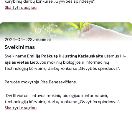
kūrybinių darbų konkurse „Gyvybės spindesys“.
Skaityti daugiau
2024-04-22
Sveikinimai
Sveikinimas
Sveikiname
Emiliją Poškutę
ir
Justiną Kazlauskaitę
užėmus
III-
iąsias vietas
Lietuvos mokinių biologijos ir informacinių
technologijų kūrybinių darbų konkurse „Gyvybės spindesys“.
Paruošė mokytoja Rita Benesevičienė.
Dvi III vietos Lietuvos mokinių biologijos ir informacinių
technologijų kūrybinių darbų konkurse „Gyvybės spindesys“.
Skaityti daugiau