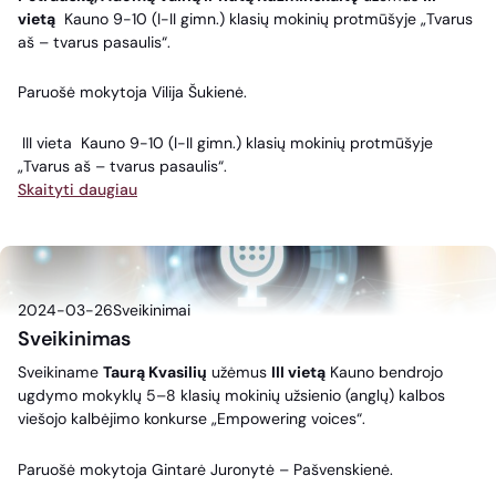
vietą
Kauno 9-10 (I-II gimn.) klasių mokinių protmūšyje „Tvarus
aš – tvarus pasaulis“.
Paruošė mokytoja Vilija Šukienė.
III vieta Kauno 9-10 (I-II gimn.) klasių mokinių protmūšyje
„Tvarus aš – tvarus pasaulis“.
Skaityti daugiau
2024-03-26
Sveikinimai
Sveikinimas
Sveikiname
Taurą Kvasilių
užėmus
III vietą
Kauno bendrojo
ugdymo mokyklų 5–8 klasių mokinių užsienio (anglų) kalbos
viešojo kalbėjimo konkurse „Empowering voices“.
Paruošė mokytoja Gintarė Juronytė – Pašvenskienė.