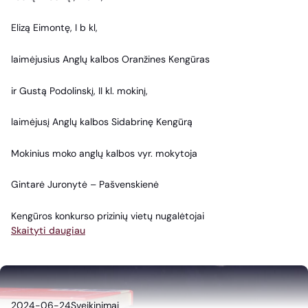
Elizą Eimontę, I b kl,
laimėjusius Anglų kalbos Oranžines Kengūras
ir Gustą Podolinskį, II kl. mokinį,
laimėjusį Anglų kalbos Sidabrinę Kengūrą
Mokinius moko anglų kalbos vyr. mokytoja
Gintarė Juronytė – Pašvenskienė
Kengūros konkurso prizinių vietų nugalėtojai
Skaityti daugiau
2024-06-24
Sveikinimai