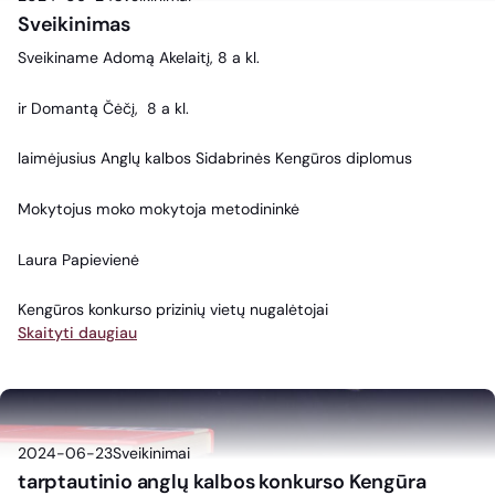
Sveikinimas
Sveikiname Adomą Akelaitį, 8 a kl.
ir Domantą Čėčį, 8 a kl.
laimėjusius Anglų kalbos Sidabrinės Kengūros diplomus
Mokytojus moko mokytoja metodininkė
Laura Papievienė
Kengūros konkurso prizinių vietų nugalėtojai
Skaityti daugiau
2024-06-23
Sveikinimai
tarptautinio anglų kalbos konkurso Kengūra