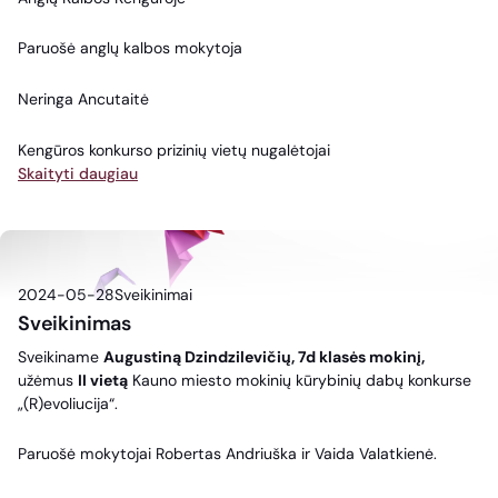
Paruošė anglų kalbos mokytoja
Neringa Ancutaitė
Kengūros konkurso prizinių vietų nugalėtojai
Skaityti daugiau
2024-05-28
Sveikinimai
Sveikinimas
Sveikiname
Augustiną Dzindzilevičių, 7d klasės mokinį,
užėmus
II vietą
Kauno miesto mokinių kūrybinių dabų konkurse
„(R)evoliucija“.
Paruošė mokytojai Robertas Andriuška ir Vaida Valatkienė.