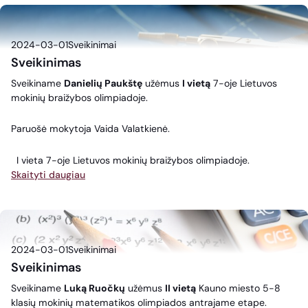
2024-03-01
Sveikinimai
Sveikinimas
Sveikiname
Danielių Paukštę
užėmus
I vietą
7-oje Lietuvos
mokinių braižybos olimpiadoje.
Paruošė mokytoja Vaida Valatkienė.
I vieta 7-oje Lietuvos mokinių braižybos olimpiadoje.
Skaityti daugiau
2024-03-01
Sveikinimai
Sveikinimas
Sveikiname
Luką Ruočkų
užėmus
II vietą
Kauno miesto 5-8
klasių mokinių matematikos olimpiados antrajame etape.