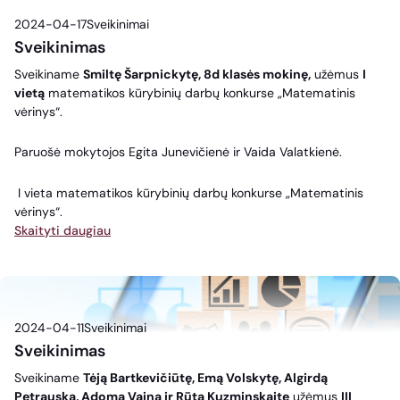
2024-04-17
Sveikinimai
Sveikinimas
Sveikiname
Smiltę Šarpnickytę, 8d klasės mokinę,
užėmus
I
vietą
matematikos kūrybinių darbų konkurse „Matematinis
vėrinys“.
Paruošė mokytojos Egita Junevičienė ir Vaida Valatkienė.
I vieta matematikos kūrybinių darbų konkurse „Matematinis
vėrinys“.
Skaityti daugiau
2024-04-11
Sveikinimai
Sveikinimas
Sveikiname
Tėją Bartkevičiūtę, Emą Volskytę, Algirdą
Petrauską, Adomą Vainą ir Rūtą Kuzminskaitę
užėmus
III