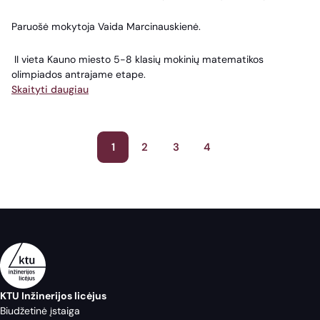
Paruošė mokytoja Vaida Marcinauskienė.
II vieta Kauno miesto 5-8 klasių mokinių matematikos
olimpiados antrajame etape.
Skaityti daugiau
Įrašų
1
2
3
4
puslapiavimas
KTU Inžinerijos licėjus
Biudžetinė įstaiga