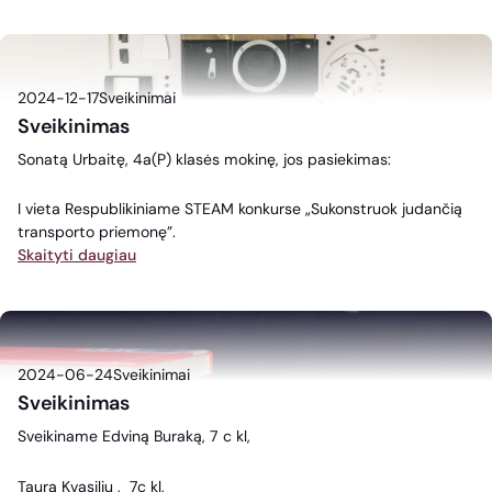
2024-12-17
Sveikinimai
Sveikinimas
Sonatą Urbaitę, 4a(P) klasės mokinę, jos pasiekimas:
I vieta Respublikiniame STEAM konkurse „Sukonstruok judančią
transporto priemonę”.
Skaityti daugiau
2024-06-24
Sveikinimai
Sveikinimas
Sveikiname Edviną Buraką, 7 c kl,
Taurą Kvasilių , 7c kl,