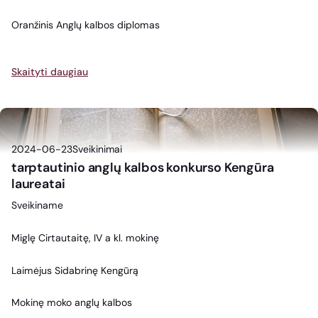
Oranžinis Anglų kalbos diplomas
Skaityti daugiau
2024-06-23
Sveikinimai
tarptautinio anglų kalbos konkurso Kengūra
laureatai
Sveikiname
Miglę Cirtautaitę, IV a kl. mokinę
Laimėjus Sidabrinę Kengūrą
Mokinę moko anglų kalbos