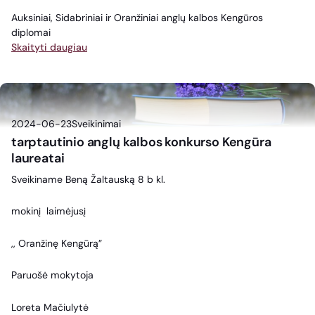
Auksiniai, Sidabriniai ir Oranžiniai anglų kalbos Kengūros
diplomai
Skaityti daugiau
2024-06-23
Sveikinimai
tarptautinio anglų kalbos konkurso Kengūra
laureatai
Sveikiname Beną Žaltauską 8 b kl.
mokinį laimėjusį
,, Oranžinę Kengūrą”
Paruošė mokytoja
Loreta Mačiulytė