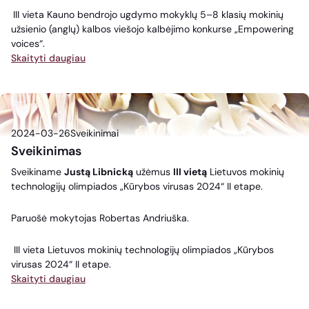
III vieta Kauno bendrojo ugdymo mokyklų 5–8 klasių mokinių
užsienio (anglų) kalbos viešojo kalbėjimo konkurse „Empowering
voices“.
Skaityti daugiau
2024-03-26
Sveikinimai
Sveikinimas
Sveikiname
Justą Libnicką
užėmus
III vietą
Lietuvos mokinių
technologijų olimpiados „Kūrybos virusas 2024“ II etape.
Paruošė mokytojas Robertas Andriuška.
III vieta Lietuvos mokinių technologijų olimpiados „Kūrybos
virusas 2024“ II etape.
Skaityti daugiau