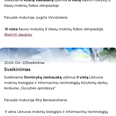
Sveikiname
Rusnę Vaikasaitę
užėmus
III vietą
Kauno mokyklų 8
klasių mokinių fizikos olimpiadoje.
Paruošė mokytoja Jurgita Vinciūnienė.
III vieta
Kauno mokyklų 8 klasių mokinių fizikos olimpiadoje.
Skaityti daugiau
2024-04-22
Sveikinimai
Sveikinimas
Sveikiname
Dominyką Jankauską
užėmus
II vietą
Lietuvos
mokinių biologijos ir informacinių technologijų kūrybinių darbų
konkurse „Gyvybės spindesys“.
Paruošė mokytoja Rita Benesevičienė.
II vieta Lietuvos mokinių biologijos ir informacinių technologijų