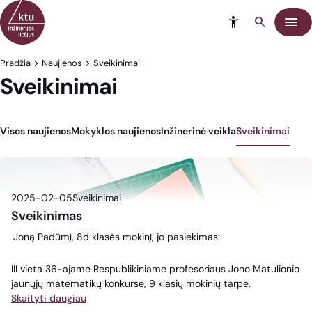
Eiti į turinį
Meni
Pradžia
Naujienos
Sveikinimai
Sveikinimai
Visos naujienos
Mokyklos naujienos
Inžinerinė veikla
Sveikinimai
2025-02-05
Sveikinimai
Sveikinimas
Joną Padūmį, 8d klasės mokinį, jo pasiekimas:
III vieta 36-ajame Respublikiniame profesoriaus Jono Matulionio
jaunųjų matematikų konkurse, 9 klasių mokinių tarpe.
Skaityti daugiau