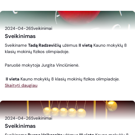
2024-04-26
Sveikinimai
Sveikinimas
Sveikiname
Tadą Radzevičių
užėmus
II vietą
Kauno mokyklų 8
klasių mokinių fizikos olimpiadoje.
Paruošė mokytoja Jurgita Vinciūnienė.
II vieta
Kauno mokyklų 8 klasių mokinių fizikos olimpiadoje.
Skaityti daugiau
2024-04-26
Sveikinimai
Sveikinimas