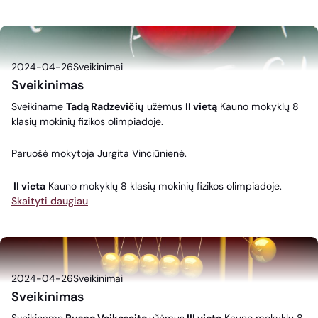
2024-04-26
Sveikinimai
Sveikinimas
Sveikiname
Tadą Radzevičių
užėmus
II vietą
Kauno mokyklų 8
klasių mokinių fizikos olimpiadoje.
Paruošė mokytoja Jurgita Vinciūnienė.
II vieta
Kauno mokyklų 8 klasių mokinių fizikos olimpiadoje.
Skaityti daugiau
2024-04-26
Sveikinimai
Sveikinimas