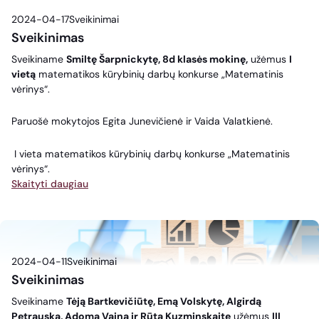
2024-04-17
Sveikinimai
Sveikinimas
Sveikiname
Smiltę Šarpnickytę, 8d klasės mokinę,
užėmus
I
vietą
matematikos kūrybinių darbų konkurse „Matematinis
vėrinys“.
Paruošė mokytojos Egita Junevičienė ir Vaida Valatkienė.
I vieta matematikos kūrybinių darbų konkurse „Matematinis
vėrinys“.
Skaityti daugiau
2024-04-11
Sveikinimai
Sveikinimas
Sveikiname
Tėją Bartkevičiūtę, Emą Volskytę, Algirdą
Petrauską, Adomą Vainą ir Rūtą Kuzminskaitę
užėmus
III