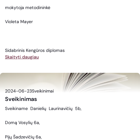
mokytoja metodininkė
Violeta Mayer
Sidabrinis Kengūros diplomas
Skaityti daugiau
2024-06-23
Sveikinimai
Sveikinimas
Sveikiname Danielių Laurinavičių 5b,
Domą Vosylių 6a,
Pijų Šadzevičių 6a,