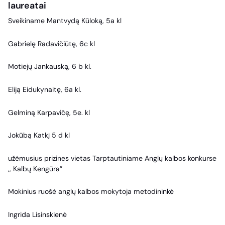
laureatai
Sveikiname Mantvydą Kūloką, 5a kl
Gabrielę Radavičiūtę, 6c kl
Motiejų Jankauską, 6 b kl.
Eliją Eidukynaitę, 6a kl.
Gelminą Karpavičę, 5e. kl
Jokūbą Katkį 5 d kl
užėmusius prizines vietas Tarptautiniame Anglų kalbos konkurse
,, Kalbų Kengūra”
Mokinius ruošė anglų kalbos mokytoja metodininkė
Ingrida Lisinskienė