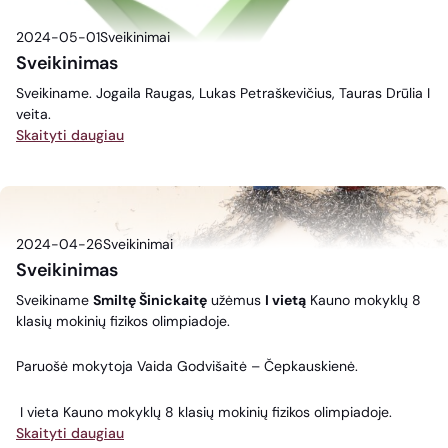
2024-05-01
Sveikinimai
Sveikinimas
Sveikiname. Jogaila Raugas, Lukas Petraškevičius, Tauras Drūlia I
veita.
Skaityti daugiau
2024-04-26
Sveikinimai
Sveikinimas
Sveikiname
Smiltę Šinickaitę
užėmus
I vietą
Kauno mokyklų 8
klasių mokinių fizikos olimpiadoje.
Paruošė mokytoja Vaida Godvišaitė – Čepkauskienė.
I vieta Kauno mokyklų 8 klasių mokinių fizikos olimpiadoje.
Skaityti daugiau