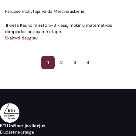
Paruošė mokytoja Vaida Marcinauskienė.
II vieta Kauno miesto 5-8 klasių mokinių matematikos
olimpiados antrajame etape.
Skaityti daugiau
Įrašų
1
2
3
4
puslapiavimas
KTU Inžinerijos licėjus
Biudžetinė įstaiga