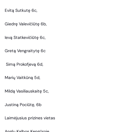
Evitą Sutkutę 6c,
Giedrę Valevičiūtę 6b,
Ievą Statkevičiūtę 6c,
Gretą Vengraitytę 6c
Simą Prokofjevą 6d,
Marių Vaitkūną 5d,
Mildą Vasiliauskaitę 5c,
Justiną Pociūtę, 6b
Laimėjusius prizines vietas
Anglų Kalbos Kengūroje