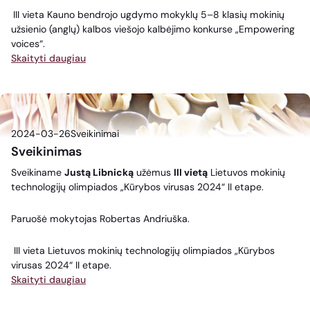
III vieta Kauno bendrojo ugdymo mokyklų 5–8 klasių mokinių
užsienio (anglų) kalbos viešojo kalbėjimo konkurse „Empowering
voices“.
Skaityti daugiau
2024-03-26
Sveikinimai
Sveikinimas
Sveikiname
Justą Libnicką
užėmus
III vietą
Lietuvos mokinių
technologijų olimpiados „Kūrybos virusas 2024“ II etape.
Paruošė mokytojas Robertas Andriuška.
III vieta Lietuvos mokinių technologijų olimpiados „Kūrybos
virusas 2024“ II etape.
Skaityti daugiau