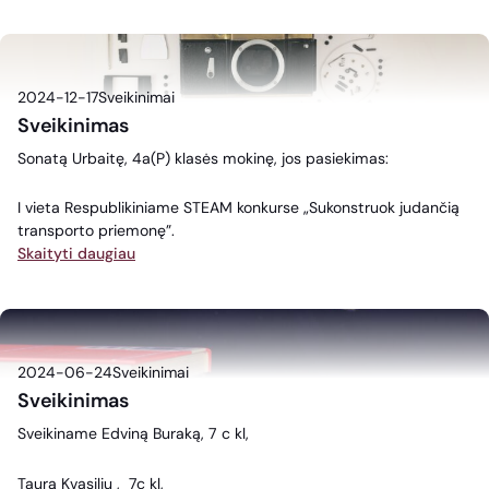
2024-12-17
Sveikinimai
Sveikinimas
Sonatą Urbaitę, 4a(P) klasės mokinę, jos pasiekimas:
I vieta Respublikiniame STEAM konkurse „Sukonstruok judančią
transporto priemonę”.
Skaityti daugiau
2024-06-24
Sveikinimai
Sveikinimas
Sveikiname Edviną Buraką, 7 c kl,
Taurą Kvasilių , 7c kl,