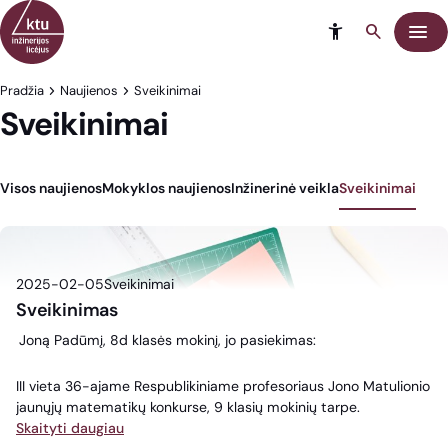
Eiti į turinį
Meni
Pradžia
Naujienos
Sveikinimai
Sveikinimai
Visos naujienos
Mokyklos naujienos
Inžinerinė veikla
Sveikinimai
2025-02-05
Sveikinimai
Sveikinimas
Joną Padūmį, 8d klasės mokinį, jo pasiekimas:
III vieta 36-ajame Respublikiniame profesoriaus Jono Matulionio
jaunųjų matematikų konkurse, 9 klasių mokinių tarpe.
Skaityti daugiau