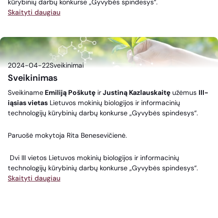
kūrybinių darbų konkurse „Gyvybės spindesys“.
Skaityti daugiau
2024-04-22
Sveikinimai
Sveikinimas
Sveikiname
Emiliją Poškutę
ir
Justiną Kazlauskaitę
užėmus
III-
iąsias vietas
Lietuvos mokinių biologijos ir informacinių
technologijų kūrybinių darbų konkurse „Gyvybės spindesys“.
Paruošė mokytoja Rita Benesevičienė.
Dvi III vietos Lietuvos mokinių biologijos ir informacinių
technologijų kūrybinių darbų konkurse „Gyvybės spindesys“.
Skaityti daugiau