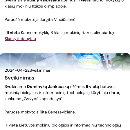
Sveikiname
Rusnę Vaikasaitę
užėmus
III vietą
Kauno mokyklų 8
klasių mokinių fizikos olimpiadoje.
Paruošė mokytoja Jurgita Vinciūnienė.
III vieta
Kauno mokyklų 8 klasių mokinių fizikos olimpiadoje.
Skaityti daugiau
2024-04-22
Sveikinimai
Sveikinimas
Sveikiname
Dominyką Jankauską
užėmus
II vietą
Lietuvos
mokinių biologijos ir informacinių technologijų kūrybinių darbų
konkurse „Gyvybės spindesys“.
Paruošė mokytoja Rita Benesevičienė.
II vieta Lietuvos mokinių biologijos ir informacinių technologijų