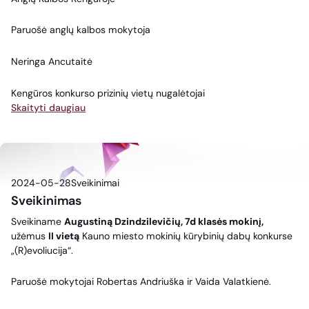
Paruošė anglų kalbos mokytoja
Neringa Ancutaitė
Kengūros konkurso prizinių vietų nugalėtojai
Skaityti daugiau
2024-05-28
Sveikinimai
Sveikinimas
Sveikiname
Augustiną Dzindzilevičių, 7d klasės mokinį,
užėmus
II vietą
Kauno miesto mokinių kūrybinių dabų konkurse
„(R)evoliucija“.
Paruošė mokytojai Robertas Andriuška ir Vaida Valatkienė.