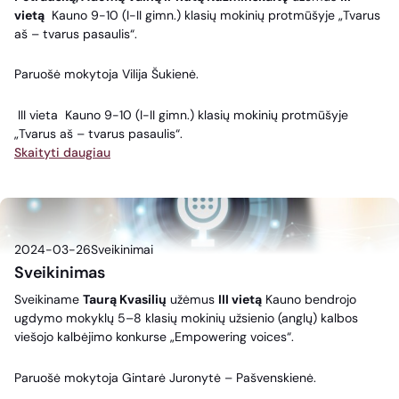
vietą
Kauno 9-10 (I-II gimn.) klasių mokinių protmūšyje „Tvarus
aš – tvarus pasaulis“.
Paruošė mokytoja Vilija Šukienė.
III vieta Kauno 9-10 (I-II gimn.) klasių mokinių protmūšyje
„Tvarus aš – tvarus pasaulis“.
Skaityti daugiau
2024-03-26
Sveikinimai
Sveikinimas
Sveikiname
Taurą Kvasilių
užėmus
III vietą
Kauno bendrojo
ugdymo mokyklų 5–8 klasių mokinių užsienio (anglų) kalbos
viešojo kalbėjimo konkurse „Empowering voices“.
Paruošė mokytoja Gintarė Juronytė – Pašvenskienė.