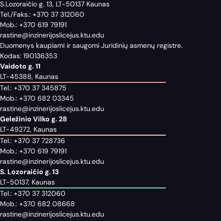
S.Lozoraičio g. 13, LT-50137 Kaunas
Tel./Faks.:
+370 37 312060
Mob.:
+370 619 79191
rastine@inzinerijoslicejus.ktu.edu
Duomenys kaupiami ir saugomi Juridinių asmenų registre.
Kodas: 190136353
Vaidoto g. 11
LT-45388, Kaunas
Tel.:
+370 37 345875
Mob.:
+370 682 03345
rastine@inzinerijoslicejus.ktu.edu
Geležinio Vilko g. 28
LT-49272, Kaunas
Tel.:
+370 37 728736
Mob.:
+370 619 79191
rastine@inzinerijoslicejus.ktu.edu
S. Lozoraičio g. 13
LT-50137, Kaunas
Tel.:
+370 37 312060
Mob.:
+370 682 08668
rastine@inzinerijoslicejus.ktu.edu