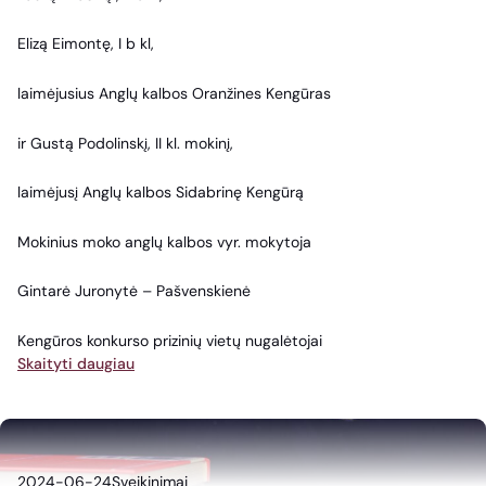
Elizą Eimontę, I b kl,
laimėjusius Anglų kalbos Oranžines Kengūras
ir Gustą Podolinskį, II kl. mokinį,
laimėjusį Anglų kalbos Sidabrinę Kengūrą
Mokinius moko anglų kalbos vyr. mokytoja
Gintarė Juronytė – Pašvenskienė
Kengūros konkurso prizinių vietų nugalėtojai
Skaityti daugiau
2024-06-24
Sveikinimai