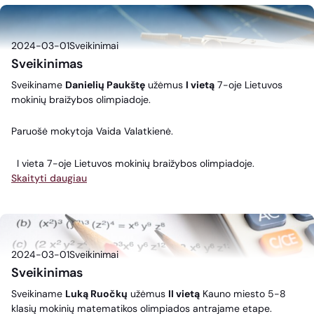
2024-03-01
Sveikinimai
Sveikinimas
Sveikiname
Danielių Paukštę
užėmus
I vietą
7-oje Lietuvos
mokinių braižybos olimpiadoje.
Paruošė mokytoja Vaida Valatkienė.
I vieta 7-oje Lietuvos mokinių braižybos olimpiadoje.
Skaityti daugiau
2024-03-01
Sveikinimai
Sveikinimas
Sveikiname
Luką Ruočkų
užėmus
II vietą
Kauno miesto 5-8
klasių mokinių matematikos olimpiados antrajame etape.