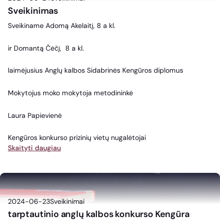
Sveikinimas
Sveikiname Adomą Akelaitį, 8 a kl.
ir Domantą Čėčį, 8 a kl.
laimėjusius Anglų kalbos Sidabrinės Kengūros diplomus
Mokytojus moko mokytoja metodininkė
Laura Papievienė
Kengūros konkurso prizinių vietų nugalėtojai
Skaityti daugiau
2024-06-23
Sveikinimai
tarptautinio anglų kalbos konkurso Kengūra