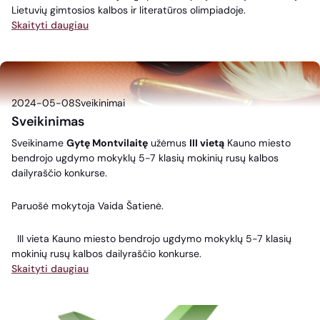
Lietuvių gimtosios kalbos ir literatūros olimpiadoje.
Skaityti daugiau
2024-05-08
Sveikinimai
Sveikinimas
Sveikiname
Gytę Montvilaitę
užėmus
III vietą
Kauno miesto
bendrojo ugdymo mokyklų 5-7 klasių mokinių rusų kalbos
dailyraščio konkurse.
Paruošė mokytoja Vaida Šatienė.
III vieta Kauno miesto bendrojo ugdymo mokyklų 5-7 klasių
mokinių rusų kalbos dailyraščio konkurse.
Skaityti daugiau