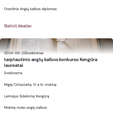
Oranžinis Anglų kalbos diplomas
Skaityti daugiau
2024-06-23
Sveikinimai
tarptautinio anglų kalbos konkurso Kengūra
laureatai
Sveikiname
Miglę Cirtautaitę, IV a kl. mokinę
Laimėjus Sidabrinę Kengūrą
Mokinę moko anglų kalbos