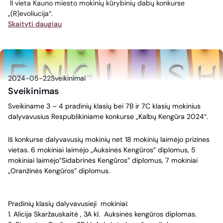
II vieta Kauno miesto mokinių kūrybinių dabų konkurse
„(R)evoliucija“.
Skaityti daugiau
2024-05-22
Sveikinimai
Sveikinimas
Sveikiname 3 – 4 pradinių klasių bei 7B ir 7C klasių mokinius
dalyvavusius Respublikiniame konkurse „Kalbų Kengūra 2024“.
Iš konkurse dalyvavusių mokinių net 18 mokinių laimėjo prizines
vietas. 6 mokiniai laimėjo „Auksinės Kengūros” diplomus, 5
mokiniai laimėjo”Sidabrinės Kengūros” diplomus, 7 mokiniai
„Oranžinės Kengūros” diplomus.
Pradinių klasių dalyvavusieji mokiniai:
1. Alicija Skaržauskaitė , 3A kl. Auksinės kengūros diplomas.