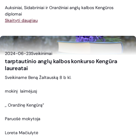
Auksiniai, Sidabriniai ir Oranžiniai anglų kalbos Kengūros
diplomai
Skaityti daugiau
2024-06-23
Sveikinimai
tarptautinio anglų kalbos konkurso Kengūra
laureatai
Sveikiname Beną Žaltauską 8 b kl.
mokinį laimėjusį
,, Oranžinę Kengūrą”
Paruošė mokytoja
Loreta Mačiulytė