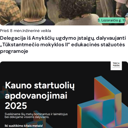
S. Lozoraičio g. 13
Prieš 8 mėn.
Inžinerinė veikla
Delegacija iš Anykščių ugdymo įstaigų, dalyvaujanti
„Tūkstantmečio mokyklos II“ edukacinės stažuotės
programoje