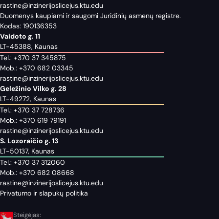
rastine@inzinerijoslicejus.ktu.edu
Duomenys kaupiami ir saugomi Juridinių asmenų registre.
Kodas: 190136353
Vaidoto g. 11
LT-45388, Kaunas
Tel.:
+370 37 345875
Mob.:
+370 682 03345
rastine@inzinerijoslicejus.ktu.edu
Geležinio Vilko g. 28
LT-49272, Kaunas
Tel.:
+370 37 728736
Mob.:
+370 619 79191
rastine@inzinerijoslicejus.ktu.edu
S. Lozoraičio g. 13
LT-50137, Kaunas
Tel.:
+370 37 312060
Mob.:
+370 682 08668
rastine@inzinerijoslicejus.ktu.edu
Privatumo ir slapukų politika
Steigėjas: