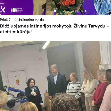
Prieš 7 mėn.
Inžinerinė veikla
Didžiuojamės inžinerijos mokytoju Žilvinu Tarvydu –
ateities kūrėju!