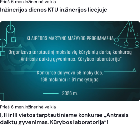
Prieš 6 mėn.
Inžinerinė veikla
Inžinerijos dienos KTU inžinerijos licėjuje
Prieš 6 mėn.
Inžinerinė veikla
I, II ir III vietos tarptautiniame konkurse „Antrasis
daiktų gyvenimas. Kūrybos laboratorija“!