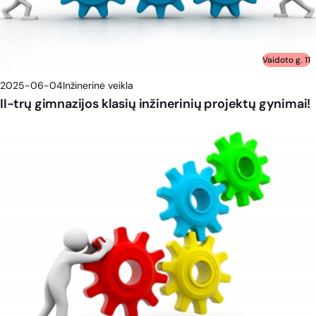
Vaidoto g. 11
2025-06-04
Inžinerinė veikla
II-trų gimnazijos klasių inžinerinių projektų gynimai!