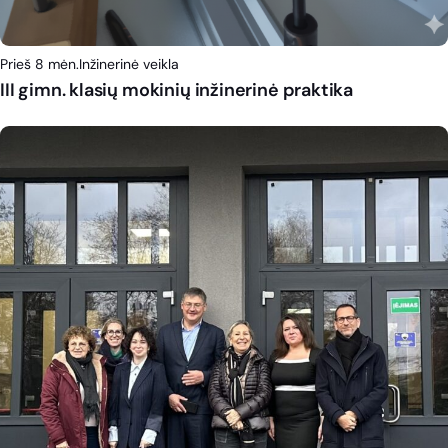
Prieš 8 mėn.
Inžinerinė veikla
III gimn. klasių mokinių inžinerinė praktika