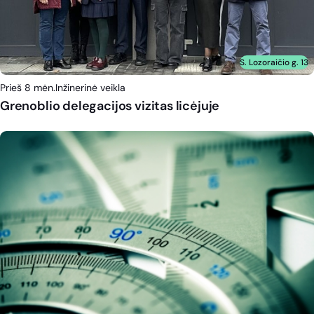
S. Lozoraičio g. 13
Prieš 8 mėn.
Inžinerinė veikla
Grenoblio delegacijos vizitas licėjuje