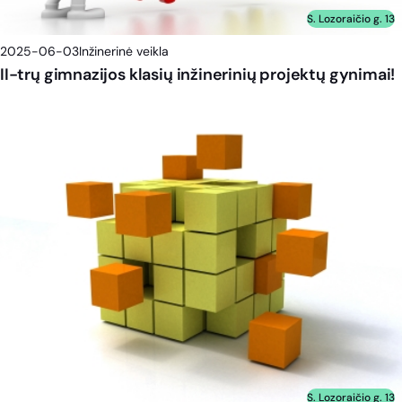
S. Lozoraičio g. 13
2025-06-03
Inžinerinė veikla
II-trų gimnazijos klasių inžinerinių projektų gynimai!
S. Lozoraičio g. 13