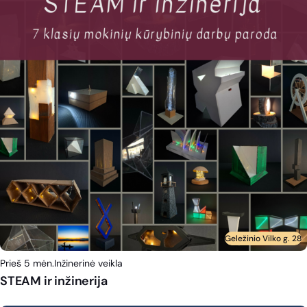
Geležinio Vilko g. 28
Prieš 5 mėn.
Inžinerinė veikla
STEAM ir inžinerija