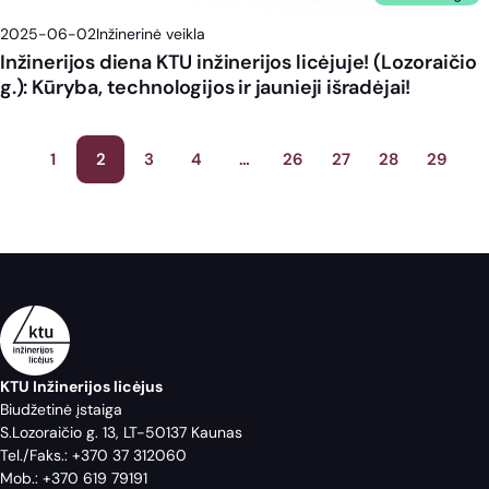
2025-06-02
Inžinerinė veikla
Inžinerijos diena KTU inžinerijos licėjuje! (Lozoraičio
g.): Kūryba, technologijos ir jaunieji išradėjai!
Įrašų
1
2
3
4
…
26
27
28
29
puslapiavimas
KTU Inžinerijos licėjus
Biudžetinė įstaiga
S.Lozoraičio g. 13, LT-50137 Kaunas
Tel./Faks.:
+370 37 312060
Mob.:
+370 619 79191