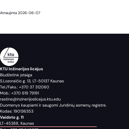
Atnaujinta 2026-06-07
KTU Inžinerijos licėjus
Biudžetinė įstaiga
S.Lozoraičio g. 13, LT-50137 Kaunas
Tel./Faks.:
+370 37 312060
Mob.:
+370 619 79191
rastine@inzinerijoslicejus.ktu.edu
Duomenys kaupiami ir saugomi Juridinių asmenų registre.
Kodas: 190136353
Vaidoto g. 11
LT-45388, Kaunas