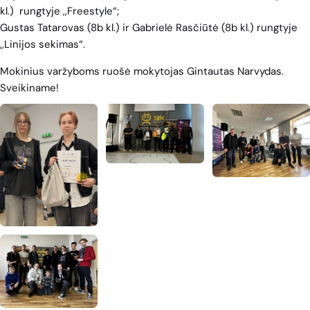
kl.) rungtyje ,,Freestyle“;
Gustas Tatarovas (8b kl.) ir Gabrielė Rasčiūtė (8b kl.) rungtyje
,,Linijos sekimas“.
Mokinius varžyboms ruošė mokytojas Gintautas Narvydas.
Sveikiname!