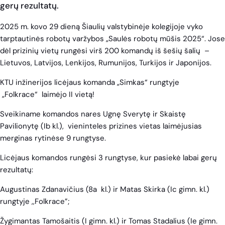
gerų rezultatų.
2025 m. kovo 29 dieną Šiaulių valstybinėje kolegijoje vyko
tarptautinės robotų varžybos „Saulės robotų mūšis 2025“. Jose
dėl prizinių vietų rungėsi virš 200 komandų iš šešių šalių –
Lietuvos, Latvijos, Lenkijos, Rumunijos, Turkijos ir Japonijos.
KTU inžinerijos licėjaus komanda „Simkas“ rungtyje
„Folkrace“ laimėjo II vietą!
Sveikiname komandos nares Ugnę Sverytę ir Skaistę
Pavilionytę (Ib kl.), vieninteles prizines vietas laimėjusias
merginas rytinėse 9 rungtyse.
Licėjaus komandos rungėsi 3 rungtyse, kur pasiekė labai gerų
rezultatų:
Augustinas Zdanavičius (8a kl.) ir Matas Skirka (Ic gimn. kl.)
rungtyje ,,Folkrace”;
Žygimantas Tamošaitis (I gimn. kl.) ir Tomas Stadalius (Ie gimn.