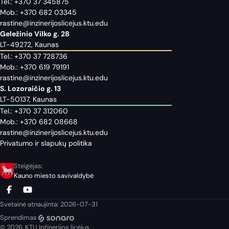
Tel.:
+370 37 345875
Mob.:
+370 682 03345
rastine@inzinerijoslicejus.ktu.edu
Geležinio Vilko g. 28
LT-49272, Kaunas
Tel.:
+370 37 728736
Mob.:
+370 619 79191
rastine@inzinerijoslicejus.ktu.edu
S. Lozoraičio g. 13
LT-50137, Kaunas
Tel.:
+370 37 312060
Mob.:
+370 682 08668
rastine@inzinerijoslicejus.ktu.edu
Privatumo ir slapukų politika
Steigėjas:
Kauno miesto savivaldybė
Svetainė atnaujinta: 2026-07-31
Sprendimas
© 2026. KTU Inžinerijos licėjus.