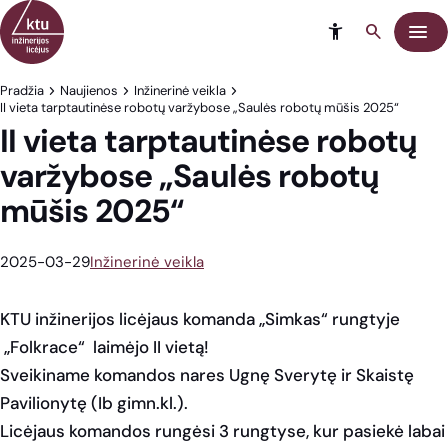
Eiti į turinį
Meni
Pradžia
Naujienos
Inžinerinė veikla
II vieta tarptautinėse robotų varžybose „Saulės robotų mūšis 2025“
II vieta tarptautinėse robotų
varžybose „Saulės robotų
mūšis 2025“
2025-03-29
Inžinerinė veikla
KTU inžinerijos licėjaus komanda „Simkas“ rungtyje
„Folkrace“ laimėjo II vietą!
Sveikiname komandos nares Ugnę Sverytę ir Skaistę
Pavilionytę (Ib gimn.kl.).
Licėjaus komandos rungėsi 3 rungtyse, kur pasiekė labai